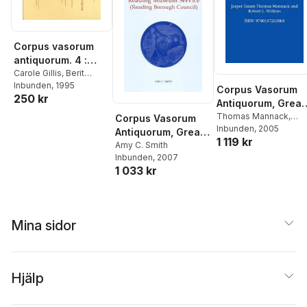
Corpus vasorum
antiquorum. 4 :
Medelhavsmuseet
Carole Gillis
,
Berit
Wells
Inbunden
,
Gullög Nordquist
, 1995
,
and
Corpus Vasorum
250 kr
Marianne Frisell
,
Maria
Nationalmuseum,
Antiquorum, Great
Elliott
Stockholm,
Britain, Harrow
Thomas Mannack
,
Corpus Vasorum
fascicule 2
Jasper Gaunt
Inbunden
, 2005
School
Antiquorum, Great
1 119 kr
Britiain Fascicule
Amy C. Smith
Inbunden
, 2007
23, Reading
1 033 kr
Museum Service
(Reading Borough
Council)
Mina sidor
Hjälp