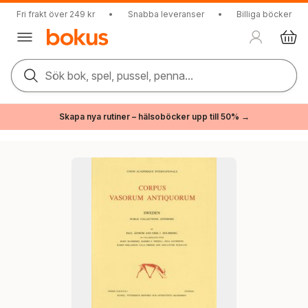
Fri frakt över 249 kr
•
Snabba leveranser
•
Billiga böcker
Sök bok, spel, pussel, penna...
Skapa nya rutiner – hälsoböcker upp till 50% →