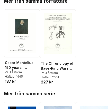
Mer från samma författare
Oscar Montelius
The Chronology of
150 years :
Base-Ring Ware
Proceedings of a
Paul Åström
and Bichrome
Paul Åström
Häftad
, 1995
Colloquium held in
Häftad
, 2001
Wheel-Made Ware
137 kr
227 kr
the Royal Academy
of Letters History
Hoppa över listan
and Antiquities,
Mer från samma serie
Stockholm, 13 May
1993