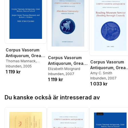
Corpus Vasorum
Antiquorum, Great
Corpus Vasorum
Britain, Harrow
Thomas Mannack
,
Corpus Vasorum
Antiquorum, Great
Jasper Gaunt
Inbunden
, 2005
School
Antiquorum, Great
Britain Aberdeen
Elizabeth Moignard
1 119 kr
Britiain Fascicule
Amy C. Smith
Inbunden
, 2007
University
Inbunden
, 2007
1 119 kr
23, Reading
1 033 kr
Museum Service
(Reading Borough
Hoppa över listan
Council)
Du kanske också är intresserad av