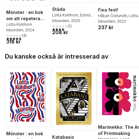
Städa
Fixa fest!
Mönster : en bok
Lotta Kühlhorn
,
Estrid
Håkan Östlundh
,
Lotta
om att repetera
Holm
Inbunden
, 2020
Kühlhorn
Inbunden
, 2022
färg och form
Lotta Kühlhorn
(
1
)
237 kr
4,0
utav 5 stjärnor. Totalt antal röster:
Inbunden
, 2024
208 kr
(
4
)
4,8
utav 5 stjärnor. Totalt antal röster:
318 kr
Hoppa över listan
Du kanske också är intresserad av
Marimekko: The Ar
of Printmaking
Mönster : en bok
Katabasis