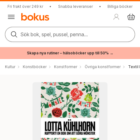
Fri frakt över 249 kr
•
Snabba leveranser
•
Billiga böcker
Sök bok, spel, pussel, penna...
Skapa nya rutiner – hälsoböcker upp till 50% →
Kultur
Konstböcker
Konstformer
Övriga konstformer
Textil