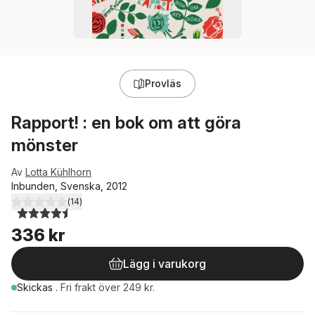
Provläs
Rapport! : en bok om att göra
mönster
Av
Lotta Kühlhorn
Inbunden, Svenska, 2012
(
14
)
4,5
utav 5 stjärnor. Totalt antal röster:
336 kr
Lägg i varukorg
Skickas
.
Fri frakt över 249 kr.