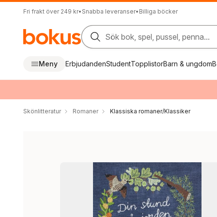
Fri frakt över 249 kr
•
Snabba leveranser
•
Billiga böcker
Sök bok, spel, pussel, penna...
Meny
Erbjudanden
Student
Topplistor
Barn & ungdom
B
Skönlitteratur
Romaner
Klassiska romaner/Klassiker