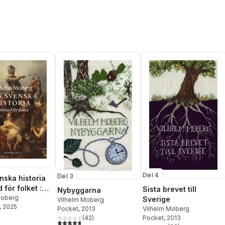
Del 4
Del 3
nska historia
 för folket :
Sista brevet till
Nybyggarna
en till Dacke
Moberg
Sverige
Vilhelm Moberg
, 2025
Pocket
, 2013
Vilhelm Moberg
(
42
)
Pocket
, 2013
4,7
utav 5 stjärnor. Totalt antal röster: