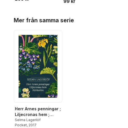
99 kr
Hoppa över listan
Mer från samma serie
Herr Arnes penningar ;
Liljecronas hem ;
Körkarlen
Selma Lagerlöf
Pocket
, 2017