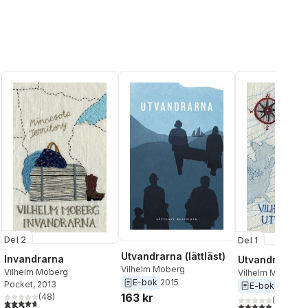
Del 2
Del 1
Utvandrarna (lättläst)
Invandrarna
Utvandrarna
Vilhelm Moberg
Vilhelm Moberg
Vilhelm Moberg
E-bok
2015
Pocket
, 2013
E-bok
2012
163 kr
(
48
)
(
12
)
4,7
utav 5 stjärnor. Totalt antal röster:
4,9
utav 5 stjärnor