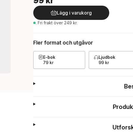
99 kr
Lägg i varukorg
.
Fri frakt över 249 kr.
Fler format och utgåvor
E-bok
Ljudbok
79 kr
99 kr
Be
Produk
Utfors