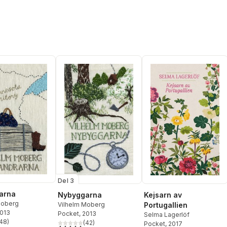
Del 3
arna
Nybyggarna
Kejsarn av
Moberg
Vilhelm Moberg
Portugallien
2013
Pocket
, 2013
Selma Lagerlöf
48
)
(
42
)
Pocket
, 2017
stjärnor. Totalt antal röster:
4,7
utav 5 stjärnor. Totalt antal röster: