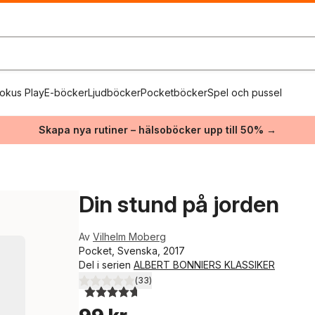
okus Play
E-böcker
Ljudböcker
Pocketböcker
Spel och pussel
Skapa nya rutiner – hälsoböcker upp till 50% →
Din stund på jorden
Av
Vilhelm Moberg
Pocket, Svenska, 2017
Del i serien
ALBERT BONNIERS KLASSIKER
(
33
)
4,7
utav 5 stjärnor. Totalt antal röster: