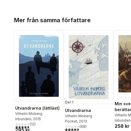
Hoppa över listan
Mer från samma författare
Del 1
Min sve
Utvandrarna (lättläst)
berättad
Utvandrarna
Vilhelm Moberg
från Od
Vilhelm 
Vilhelm Moberg
Inbunden
, 2015
Inbunden
Pocket
, 2013
(
12
)
258 kr
4,7
utav 5 stjärnor. Totalt antal röster:
(
68
)
4,7
utav 5 stjärnor. Totalt antal röster:
295 kr