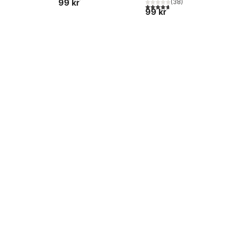
99 kr
(
38
)
4,7
utav 5 stjärnor. Totalt ant
99 kr