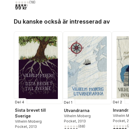
(
18
)
4,3
utav 5 stjärnor. Totalt antal röster:
99 kr
Hoppa över listan
Du kanske också är intresserad av
Del 4
Del 2
Del 1
Sista brevet till
Invandr
Utvandrarna
Sverige
Vilhelm 
Vilhelm Moberg
Pocket
, 
Pocket
, 2013
Vilhelm Moberg
(
(
68
)
Pocket
, 2013
4,7
utav 5 
4,7
utav 5 stjärnor. Totalt antal röster: