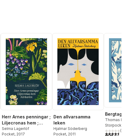
Bergtagen
Herr Arnes penningar ;
Den allvarsamma
Thomas Mann
Liljecronas hem ;
leken
Storpocket
, 2025
Körkarlen
Selma Lagerlöf
Hjalmar Söderberg
(
7
)
4,6
utav 5 stjärnor
Pocket
, 2017
Pocket
, 2011