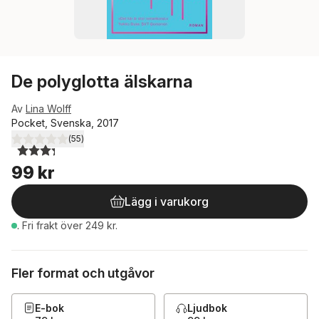
De polyglotta älskarna
Av
Lina Wolff
Pocket, Svenska, 2017
(
55
)
3,3
utav 5 stjärnor. Totalt antal röster:
99 kr
Lägg i varukorg
.
Fri frakt över 249 kr.
Fler format och utgåvor
E-bok
Ljudbok