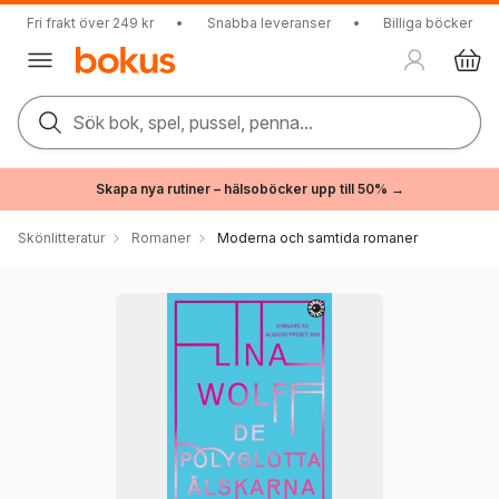
Fri frakt över 249 kr
•
Snabba leveranser
•
Billiga böcker
Sök bok, spel, pussel, penna...
Skapa nya rutiner – hälsoböcker upp till 50% →
Skönlitteratur
Romaner
Moderna och samtida romaner