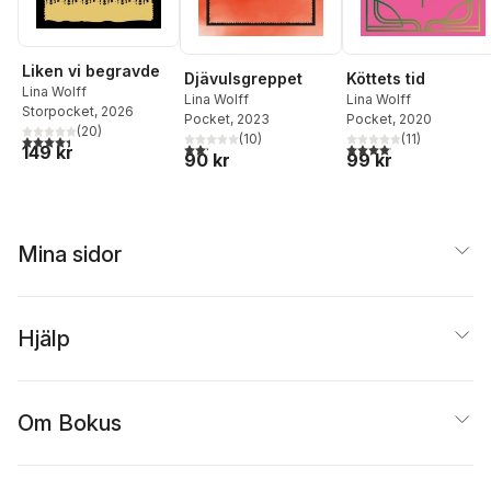
Liken vi begravde
Djävulsgreppet
Köttets tid
Lina Wolff
Lina Wolff
Lina Wolff
Storpocket
, 2026
Pocket
, 2023
Pocket
, 2020
(
20
)
(
10
)
(
11
)
4,4
utav 5 stjärnor. Totalt antal röster:
2,2
utav 5 stjärnor. Totalt antal röster:
4,1
utav 5 stjärnor. Total
149 kr
90 kr
99 kr
Mina sidor
Hjälp
Om Bokus