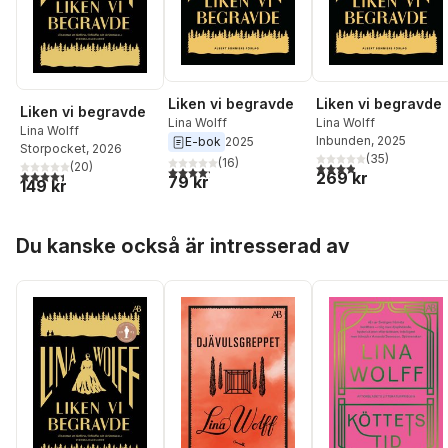
Liken vi begravde
Liken vi begravde
Liken vi begravde
Lina Wolff
Lina Wolff
Lina Wolff
Inbunden
, 2025
E-bok
2025
Storpocket
, 2026
(
35
)
(
16
)
(
20
)
3,9
utav 5 stjärnor. Tota
4,2
utav 5 stjärnor. Totalt antal röster:
4,4
utav 5 stjärnor. Totalt antal röster:
269 kr
79 kr
149 kr
Hoppa över listan
Du kanske också är intresserad av