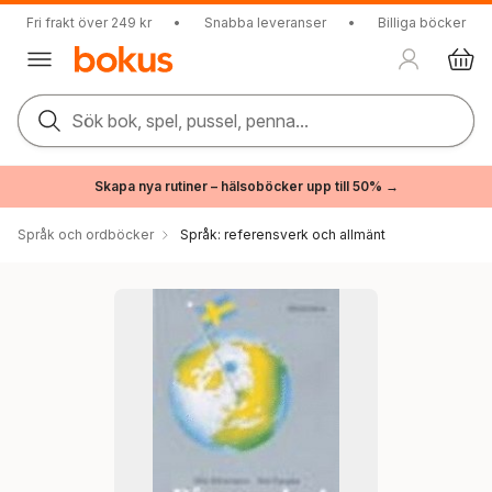
Fri frakt över 249 kr
•
Snabba leveranser
•
Billiga böcker
Sök bok, spel, pussel, penna...
Skapa nya rutiner – hälsoböcker upp till 50% →
Språk och ordböcker
Språk: referensverk och allmänt