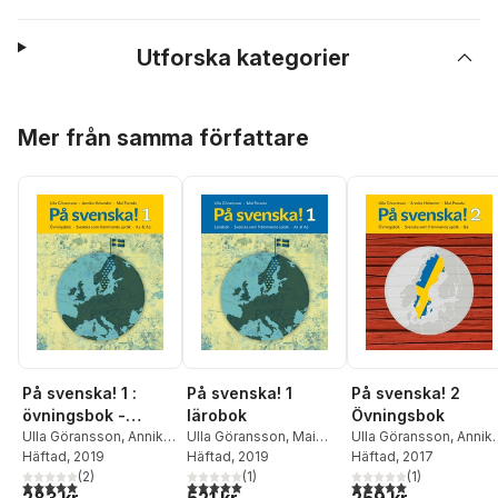
Utforska kategorier
Hoppa över listan
Mer från samma författare
På svenska! 1 :
På svenska! 1
På svenska! 2
övningsbok -
lärobok
Övningsbok
svenska som
Ulla Göransson
,
Annika
Ulla Göransson
,
Mai
Ulla Göransson
,
Annik
Helander
Häftad
, 2019
,
Mai Parada
Parada
Häftad
, 2019
Helander
Häftad
, 2017
,
Mai Parada
främmande språk
(
2
)
(
1
)
(
1
)
A1 & A2
5,0
utav 5 stjärnor. Totalt antal röster:
5,0
utav 5 stjärnor. Totalt antal röster:
5,0
utav 5 stjärnor. Tota