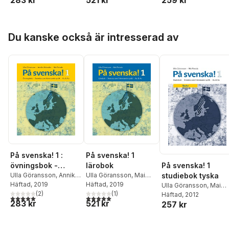
283 kr
521 kr
259 kr
Hoppa över listan
Du kanske också är intresserad av
På svenska! 1 :
På svenska! 1
övningsbok -
lärobok
På svenska! 1
svenska som
Ulla Göransson
,
Annika
Ulla Göransson
,
Mai
studiebok tyska
Helander
Häftad
, 2019
,
Mai Parada
Parada
Häftad
, 2019
främmande språk
Ulla Göransson
,
Mai
(
2
)
(
1
)
Parada
Häftad
, 2012
A1 & A2
5,0
utav 5 stjärnor. Totalt antal röster:
5,0
utav 5 stjärnor. Totalt antal röster:
283 kr
521 kr
257 kr