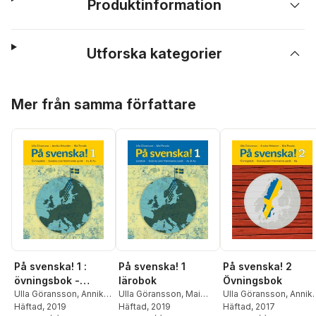
Produktinformation
Utforska kategorier
Hoppa över listan
Mer från samma författare
På svenska! 1 :
På svenska! 1
På svenska! 2
övningsbok -
lärobok
Övningsbok
svenska som
Ulla Göransson
,
Annika
Ulla Göransson
,
Mai
Ulla Göransson
,
Annik
Helander
Häftad
, 2019
,
Mai Parada
Parada
Häftad
, 2019
Helander
Häftad
, 2017
,
Mai Parada
främmande språk