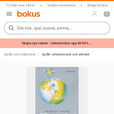
Fri frakt över 249 kr
•
Snabba leveranser
•
Billiga böcker
Sök bok, spel, pussel, penna...
Skapa nya rutiner – hälsoböcker upp till 50% →
Språk och ordböcker
Språk: referensverk och allmänt