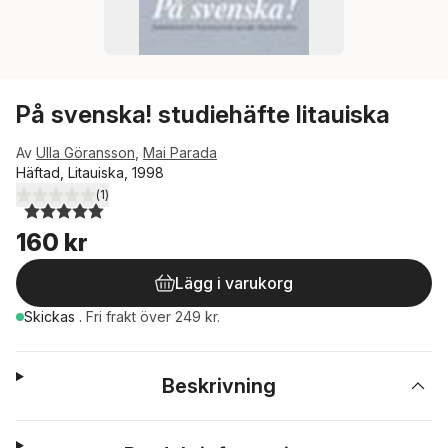
På svenska! studiehäfte litauiska
Av
Ulla Göransson
,
Mai Parada
Häftad, Litauiska, 1998
(
1
)
5,0
utav 5 stjärnor. Totalt antal röster:
160 kr
Lägg i varukorg
Skickas
.
Fri frakt över 249 kr.
Beskrivning