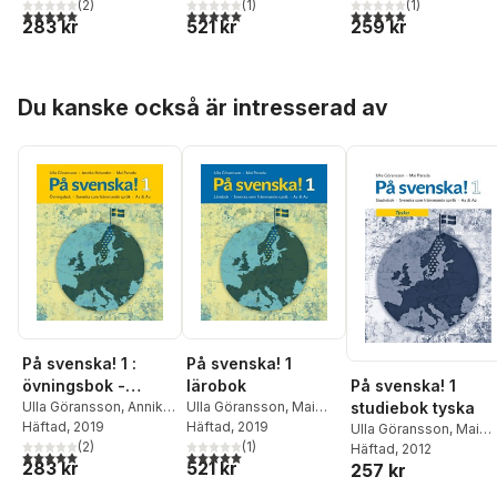
(
2
)
(
1
)
(
1
)
A1 & A2
5,0
utav 5 stjärnor. Totalt antal röster:
5,0
utav 5 stjärnor. Totalt antal röster:
5,0
utav 5 stjärnor. Tota
283 kr
521 kr
259 kr
Hoppa över listan
Du kanske också är intresserad av
På svenska! 1 :
På svenska! 1
övningsbok -
lärobok
På svenska! 1
svenska som
Ulla Göransson
,
Annika
Ulla Göransson
,
Mai
studiebok tyska
Helander
Häftad
, 2019
,
Mai Parada
Parada
Häftad
, 2019
främmande språk
Ulla Göransson
,
Mai
(
2
)
(
1
)
Parada
Häftad
, 2012
A1 & A2
5,0
utav 5 stjärnor. Totalt antal röster:
5,0
utav 5 stjärnor. Totalt antal röster:
283 kr
521 kr
257 kr