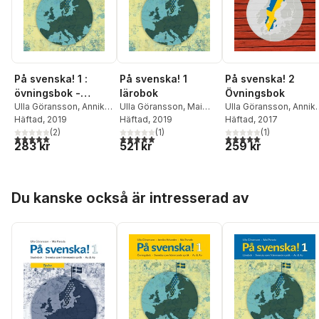
På svenska! 1 :
På svenska! 1
På svenska! 2
övningsbok -
lärobok
Övningsbok
svenska som
Ulla Göransson
,
Annika
Ulla Göransson
,
Mai
Ulla Göransson
,
Annik
Helander
Häftad
, 2019
,
Mai Parada
Parada
Häftad
, 2019
Helander
Häftad
, 2017
,
Mai Parada
främmande språk
(
2
)
(
1
)
(
1
)
A1 & A2
5,0
utav 5 stjärnor. Totalt antal röster:
5,0
utav 5 stjärnor. Totalt antal röster:
5,0
utav 5 stjärnor. Tota
283 kr
521 kr
259 kr
Hoppa över listan
Du kanske också är intresserad av