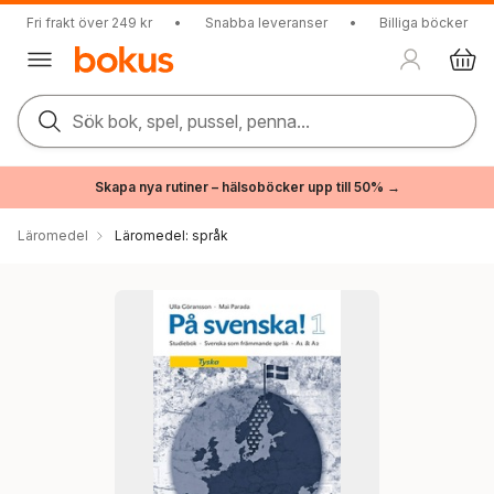
Fri frakt över 249 kr
•
Snabba leveranser
•
Billiga böcker
Sök bok, spel, pussel, penna...
Skapa nya rutiner – hälsoböcker upp till 50% →
Läromedel
Läromedel: språk