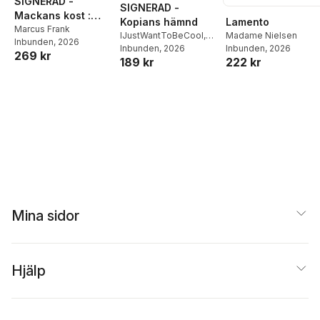
SIGNERAD -
SIGNERAD -
Mackans kost :
Lamento
Kopians hämnd
Middagar och
Marcus Frank
Madame Nielsen
IJustWantToBeCool
,
Inbunden
, 2026
matlådor
Inbunden
, 2026
Joel Adolphson
Inbunden
, 2026
,
Emil
269 kr
222 kr
189 kr
Ejdemo Beer
,
Victor
Beer
Mina sidor
Hjälp