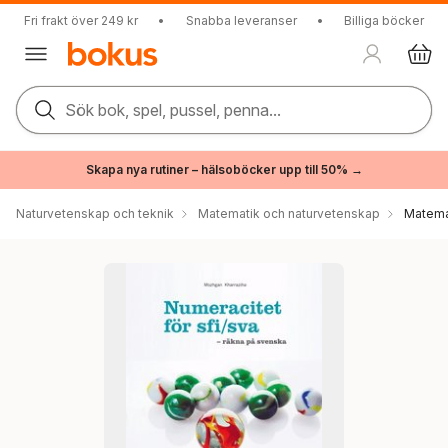
Fri frakt över 249 kr
•
Snabba leveranser
•
Billiga böcker
Sök bok, spel, pussel, penna...
Skapa nya rutiner – hälsoböcker upp till 50% →
Naturvetenskap och teknik
Matematik och naturvetenskap
Matema