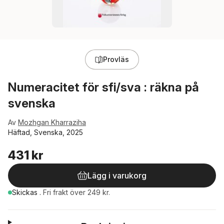
Provläs
Numeracitet för sfi/sva : räkna på
svenska
Av
Mozhgan Kharraziha
Häftad, Svenska, 2025
431 kr
Lägg i varukorg
Skickas
.
Fri frakt över 249 kr.