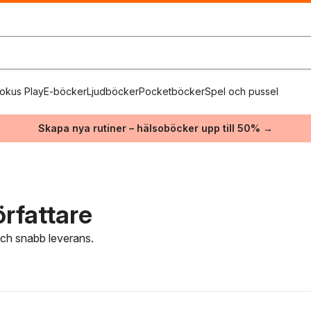
okus Play
E-böcker
Ljudböcker
Pocketböcker
Spel och pussel
Skapa nya rutiner – hälsoböcker upp till 50% →
rfattare
 och snabb leverans.