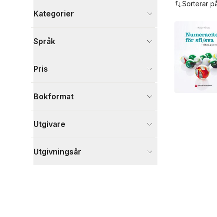
Sorterar p
Kategorier
Böcker
Språk
Naturvetenskap och teknik
1
Visa fler
Pris
Visa fler
Bokformat
Utgivare
Utgivningsår