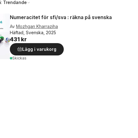
å:
Trendande
Numeracitet för sfi/sva : räkna på svenska
Av
Mozhgan Kharraziha
Häftad, Svenska, 2025
431 kr
Lägg i varukorg
Skickas