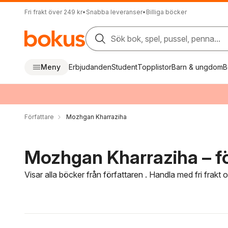
Fri frakt över 249 kr
•
Snabba leveranser
•
Billiga böcker
Sök bok, spel, pussel, penna...
Meny
Erbjudanden
Student
Topplistor
Barn & ungdom
B
Författare
Mozhgan Kharraziha
Mozhgan Kharraziha – fö
Visar alla böcker från författaren . Handla med fri frakt
Hoppa över filtreringsmeny