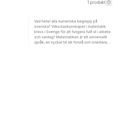
1
produkt
Vad heter alla numeriska begrepp på
svenska? Vilka baskunskaper i matematik
krävs i Sverige för att fungera fullt ut i arbete
och vardag? Matematiken är ett universellt
språk, en nyckel till att förstå och orientera
sig i världen. Men för många elever kan
matematiken på svenska bli en utmaning –
både språkligt och begreppsmässigt.
Författaren Mozhgan Kharraziha är själv
erfaren matematiklärare och
andraspråkstalare. Hon menar att
matematiken givetvis handlar om siffror och
formler, men lika mycket om att förstå
begrepp och att kunna använda dem i
vardagsliv, arbetsliv och i fortsatta studier.
Numeracitet för sfi/sva bygger pedagogiskt
på: • språkutvecklande arbetssätt, där språk
och matematiskt tänkande vävs samman •
vardagsnära exempel och begreppsträning i
både tal, skrift och hörövningar • språkliga
och matematiska verktyg för att stärka