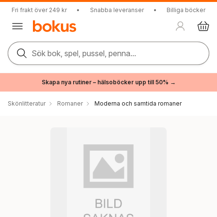
Fri frakt över 249 kr
•
Snabba leveranser
•
Billiga böcker
Sök bok, spel, pussel, penna...
Skapa nya rutiner – hälsoböcker upp till 50% →
Skönlitteratur
Romaner
Moderna och samtida romaner