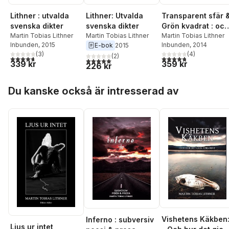
Lithner : utvalda
Lithner: Utvalda
Transparent sfär 
svenska dikter
svenska dikter
Grön kvadrat : och
Martin Tobias Lithner
Martin Tobias Lithner
andra dikter
Martin Tobias Lithner
Inbunden
, 2015
Inbunden
, 2014
E-bok
2015
(
3
)
(
4
)
(
2
)
4,7
utav 5 stjärnor. Totalt antal röster:
4,8
utav 5 stjärnor. Tota
5,0
utav 5 stjärnor. Totalt antal röster:
339 kr
359 kr
226 kr
Hoppa över listan
Du kanske också är intresserad av
Vishetens Käkben
Inferno : subversiv
Ljus ur intet