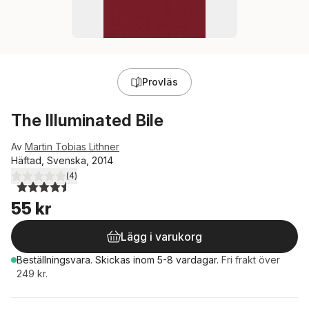
Provläs
The Illuminated Bile
Av
Martin Tobias Lithner
Häftad, Svenska, 2014
(
4
)
4,5
utav 5 stjärnor. Totalt antal röster:
55 kr
Lägg i varukorg
Beställningsvara.
Skickas
inom 5-8 vardagar
.
Fri frakt över
249 kr.