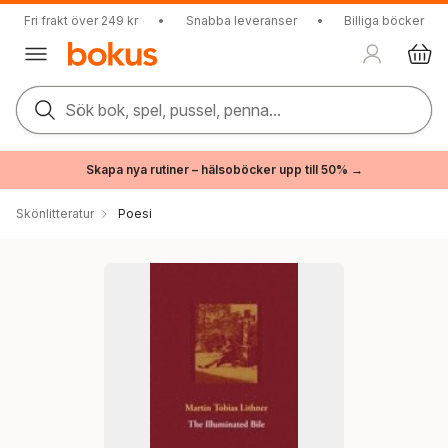
Fri frakt över 249 kr
•
Snabba leveranser
•
Billiga böcker
Sök bok, spel, pussel, penna...
Skapa nya rutiner – hälsoböcker upp till 50% →
Skönlitteratur
Poesi