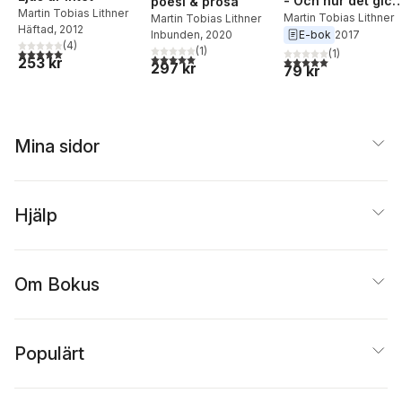
- Och hur det gick
poesi & prosa
Martin Tobias Lithner
förlorat
Martin Tobias Lithner
Martin Tobias Lithner
Häftad
, 2012
E-bok
2017
Inbunden
, 2020
(
4
)
(
1
)
5,0
utav 5 stjärnor. Totalt antal röster:
(
1
)
5,0
utav 5 stjärnor. Totalt antal röster:
5,0
utav 5 stjärnor. Tota
253 kr
297 kr
79 kr
Mina sidor
Hjälp
Om Bokus
Populärt