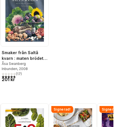
Smaker från Saltå
kvarn : maten brödet
kakorna
Åsa Swanberg
Inbunden
, 2008
(
17
)
4,8
utav 5 stjärnor. Totalt antal röster:
201 kr
Signerad!
Signerad!