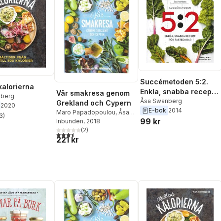
Succémetoden 5:2.
kalorierna
Enkla, snabba recept
Vår smakresa genom
nberg
för fastedagar
Åsa Swanberg
Grekland och Cypern
2020
E-bok
2014
Maro Papadopoulou
,
Åsa
3
)
stjärnor. Totalt antal röster:
99 kr
Swanberg
Inbunden
, 2018
(
2
)
3,5
utav 5 stjärnor. Totalt antal röster:
221 kr