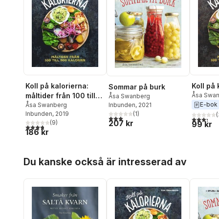
Koll på kalorierna:
Koll på 
Sommar på burk
måltider från 100 till
Åsa Swa
Åsa Swanberg
E-bok
500 kalorier
Åsa Swanberg
Inbunden
, 2021
Inbunden
, 2019
(
1
)
(
3,0
utav 5 stjärnor. Totalt antal röster:
3,3
utav 5 
207 kr
(
9
)
99 kr
3,8
utav 5 stjärnor. Totalt antal röster:
186 kr
Hoppa över listan
Du kanske också är intresserad av