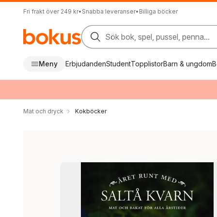
Fri frakt över 249 kr
•
Snabba leveranser
•
Billiga böcker
Sök bok, spel, pussel, penna...
Meny
Erbjudanden
Student
Topplistor
Barn & ungdom
B
Mat och dryck
Kokböcker