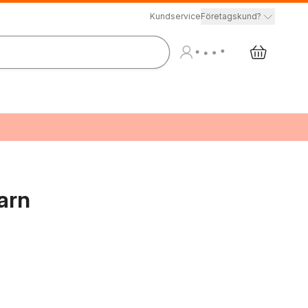
Kundservice
Företagskund?
arn