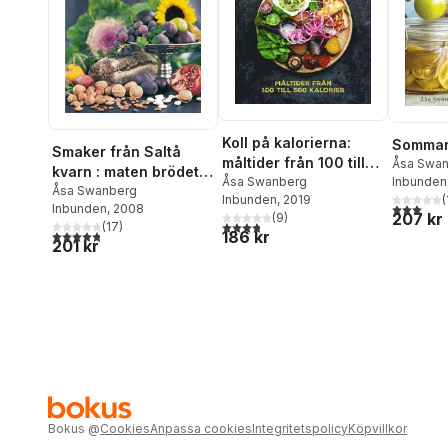
Koll på kalorierna:
Sommar
Smaker från Saltå
måltider från 100 till
Åsa Swa
kvarn : maten brödet
500 kalorier
Åsa Swanberg
Inbunden
kakorna
Åsa Swanberg
Inbunden
, 2019
(
3,0
utav 5 
Inbunden
, 2008
207 kr
(
9
)
3,8
utav 5 stjärnor. Totalt antal röster:
(
17
)
186 kr
4,8
utav 5 stjärnor. Totalt antal röster:
201 kr
Bokus
@
Cookies
Anpassa cookies
Integritetspolicy
Köpvillkor