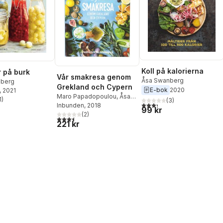
Koll på kalorierna
 på burk
Vår smakresa genom
Åsa Swanberg
nberg
Grekland och Cypern
E-bok
2020
, 2021
Maro Papadopoulou
,
Åsa
1
)
(
3
)
stjärnor. Totalt antal röster:
3,3
utav 5 stjärnor. Totalt ant
Swanberg
Inbunden
, 2018
99 kr
(
2
)
3,5
utav 5 stjärnor. Totalt antal röster:
221 kr