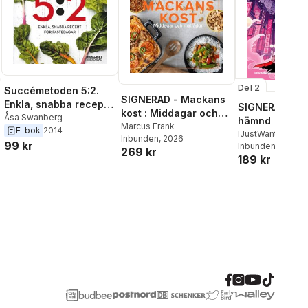
Del 2
Succémetoden 5:2.
SIGNERAD - Mackans
Enkla, snabba recept
SIGNERAD - K
kost : Middagar och
för fastedagar
Åsa Swanberg
hämnd
matlådor
Marcus Frank
E-bok
2014
IJustWantToBeC
Inbunden
, 2026
al röster:
99 kr
Adolphson
Inbunden
, 2026
,
Emil
269 kr
189 kr
Beer
,
Victor Beer