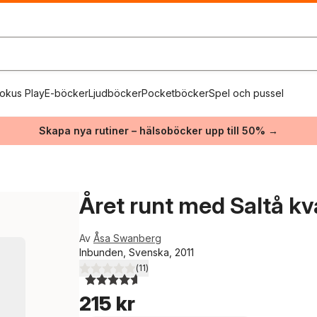
okus Play
E-böcker
Ljudböcker
Pocketböcker
Spel och pussel
Skapa nya rutiner – hälsoböcker upp till 50% →
Året runt med Saltå kv
Av
Åsa Swanberg
Inbunden, Svenska, 2011
(
11
)
4,6
utav 5 stjärnor. Totalt antal röster:
215 kr