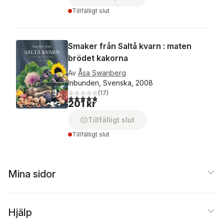
Tillfälligt slut
Smaker från Saltå kvarn : maten
brödet kakorna
Av
Åsa Swanberg
Inbunden, Svenska, 2008
(
17
)
4,8
utav 5 stjärnor. Totalt antal röster:
201 kr
Tillfälligt slut
Tillfälligt slut
Mina sidor
Hjälp