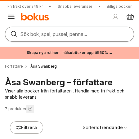
Fri frakt över 249 kr
•
Snabba leveranser
•
Billiga böcker
Sök bok, spel, pussel, penna...
Skapa nya rutiner – hälsoböcker upp till 50% →
Författare
Åsa Swanberg
Åsa Swanberg – författare
Visar alla böcker från författaren . Handla med fri frakt och
snabb leverans.
7
produkter
Filtrera
Sortera:
Trendande