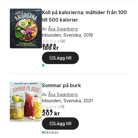
Koll på kalorierna: måltider från 100
till 500 kalorier
Av
Åsa Swanberg
Inbunden, Svenska, 2019
(
9
)
3,8
utav 5 stjärnor. Totalt antal röster:
186 kr
Lägg till
Sommar på burk
Av
Åsa Swanberg
Inbunden, Svenska, 2021
(
1
)
3,0
utav 5 stjärnor. Totalt antal röster:
207 kr
Lägg till
Skickas