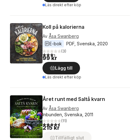
Läs direkt efter köp
Koll på kalorierna
Av
Åsa Swanberg
E-bok
PDF
, 
Svenska
, 
2020
(
3
)
3,3
utav 5 stjärnor. Totalt antal röster:
99 kr
Lägg till
Läs direkt efter köp
Året runt med Saltå kvarn
Av
Åsa Swanberg
Inbunden, Svenska, 2011
(
11
)
4,6
utav 5 stjärnor. Totalt antal röster:
215 kr
Tillfälligt slut