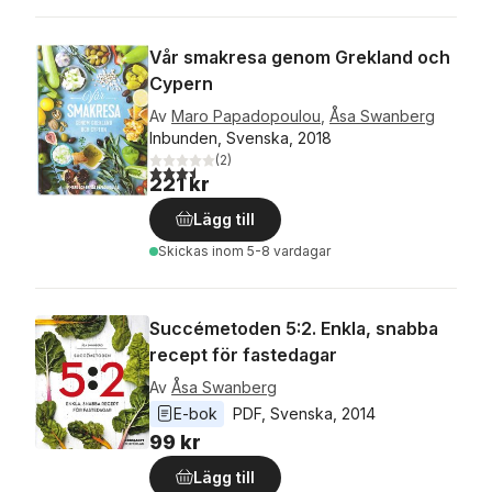
Vår smakresa genom Grekland och
Cypern
Av
Maro Papadopoulou
,
Åsa Swanberg
Inbunden, Svenska, 2018
(
2
)
3,5
utav 5 stjärnor. Totalt antal röster:
221 kr
Lägg till
Skickas
inom 5-8 vardagar
Succémetoden 5:2. Enkla, snabba
recept för fastedagar
Av
Åsa Swanberg
E-bok
PDF
, 
Svenska
, 
2014
99 kr
Lägg till