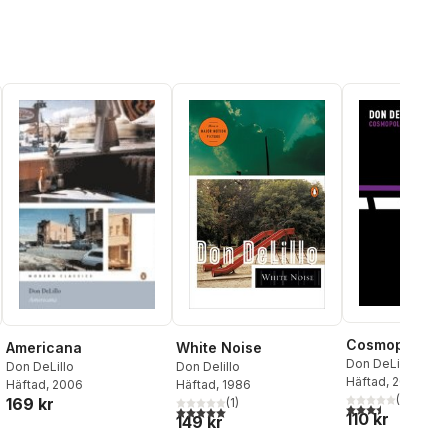
Cosmopolis
White Noise
Americana
Don DeLillo
Don Delillo
Don DeLillo
Häftad
, 2011
Häftad
, 1986
Häftad
, 2006
(
2
)
169 kr
(
1
)
3,5
utav 5 stjärnor.
5,0
utav 5 stjärnor. Totalt antal röster:
al röster:
110 kr
149 kr