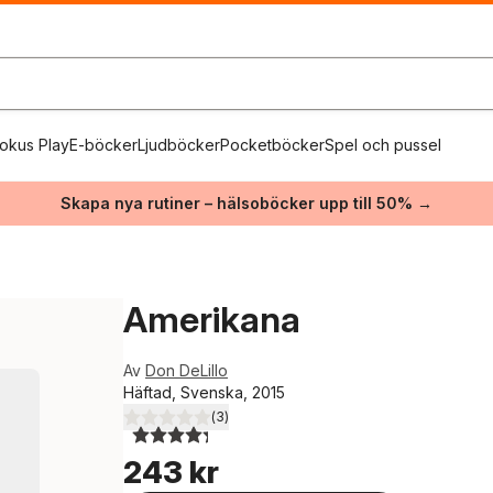
okus Play
E-böcker
Ljudböcker
Pocketböcker
Spel och pussel
Skapa nya rutiner – hälsoböcker upp till 50% →
Amerikana
Av
Don DeLillo
Häftad, Svenska, 2015
(
3
)
4,3
utav 5 stjärnor. Totalt antal röster:
243 kr