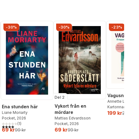
-30%
-30%
-23%
Vagusnerven
Del 2
Annette Løno
,
To
Vykort från en
Ena stunden här
Kartonnage
, 202
mördare
199 kr
Liane Moriarty
259 kr
Pocket
, 2026
Mattias Edvardsson
(
1
)
Pocket
, 2026
4,0
utav 5 stjärnor. Totalt antal röster:
69 kr
69 kr
99 kr
99 kr