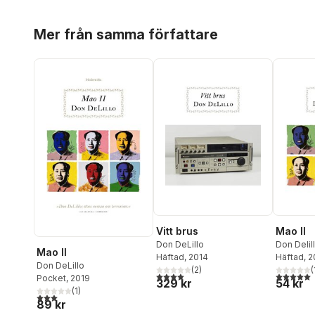
Hoppa över listan
Mer från samma författare
Vitt brus
Mao II
Don DeLillo
Don Delil
Mao II
Häftad
, 2014
Häftad
, 
Don DeLillo
(
2
)
(
4,0
utav 5 stjärnor. Totalt antal röster:
5,0
utav 5 
Pocket
, 2019
329 kr
54 kr
(
1
)
3,0
utav 5 stjärnor. Totalt antal röster:
89 kr