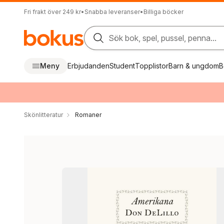
Fri frakt över 249 kr
•
Snabba leveranser
•
Billiga böcker
Sök bok, spel, pussel, penna...
Meny
Erbjudanden
Student
Topplistor
Barn & ungdom
B
Skönlitteratur
Romaner