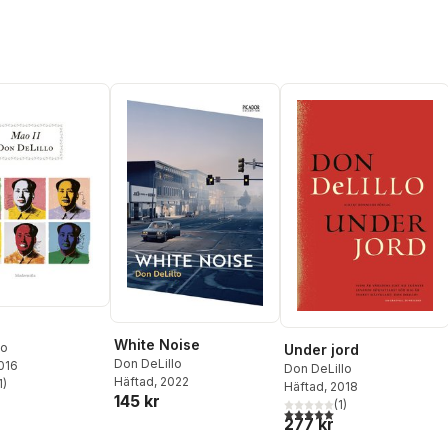
White Noise
lo
Under jord
Don DeLillo
2016
Don DeLillo
Häftad
, 2022
1
)
Häftad
, 2018
stjärnor. Totalt antal röster:
145 kr
(
1
)
5,0
utav 5 stjärnor. Totalt ant
277 kr