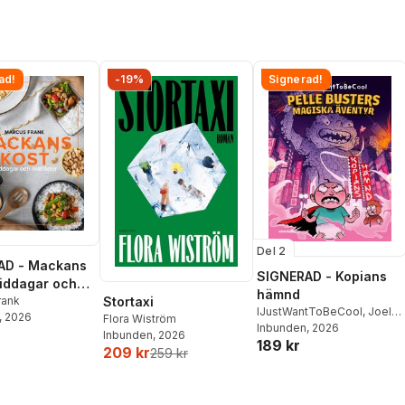
ad!
-19%
Signerad!
Del 2
AD - Mackans
SIGNERAD - Kopians
Middagar och
hämnd
r
rank
Stortaxi
IJustWantToBeCool
,
Joel
, 2026
Flora Wiström
Adolphson
Inbunden
, 2026
,
Emil Ejdemo
Inbunden
, 2026
189 kr
Beer
,
Victor Beer
209 kr
259 kr