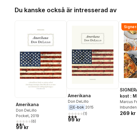
Hoppa över listan
Du kanske också är intresserad av
Signer
SIGNER
Amerikana
kost : 
Don DeLillo
matlådo
Marcus F
Amerikana
Inbunden
E-bok
2015
Don DeLillo
269 kr
(
1
)
Pocket
, 2019
3,0
utav 5 stjärnor. Totalt antal röster:
99 kr
(
6
)
2,5
utav 5 stjärnor. Totalt antal röster:
99 kr