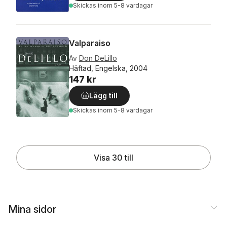
Skickas
inom 5-8 vardagar
Valparaiso
Av
Don DeLillo
Häftad, Engelska, 2004
147 kr
Lägg till
Skickas
inom 5-8 vardagar
Visa 30 till
Mina sidor