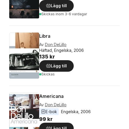
Lägg till
Skickas
inom 3-6 vardagar
Libra
Av
Don DeLillo
Häftad, Engelska, 2006
135 kr
Lägg till
Skickas
Americana
Av
Don DeLillo
E-bok
Engelska
, 
2006
99 kr
Lägg till