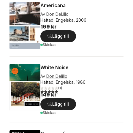
Americana
Av
Don DeLillo
Häftad, Engelska, 2006
169 kr
Lägg till
Skickas
White Noise
Av
Don Delillo
Häftad, Engelska, 1986
(
1
)
5,0
utav 5 stjärnor. Totalt antal röster:
149 kr
Lägg till
Skickas