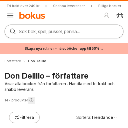
Fri frakt över 249 kr
•
Snabba leveranser
•
Billiga böcker
Sök bok, spel, pussel, penna...
Skapa nya rutiner – hälsoböcker upp till 50% →
Författare
Don Delillo
Don Delillo – författare
Visar alla böcker från författaren . Handla med fri frakt och
snabb leverans.
147
produkter
Filtrera
Sortera:
Trendande