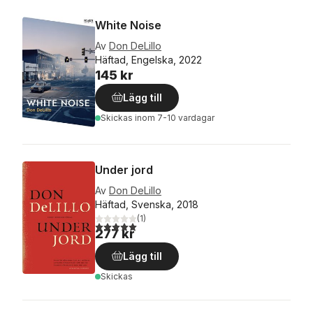
White Noise
Av
Don DeLillo
Häftad, Engelska, 2022
145 kr
Lägg till
Skickas
inom 7-10 vardagar
Under jord
Av
Don DeLillo
Häftad, Svenska, 2018
(
1
)
5,0
utav 5 stjärnor. Totalt antal röster:
277 kr
Lägg till
Skickas