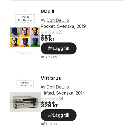
Mao II
Av
Don DeLillo
Pocket, Svenska, 2019
(
1
)
3,0
utav 5 stjärnor. Totalt antal röster:
89 kr
Lägg till
Skickas
Vitt brus
Av
Don DeLillo
Häftad, Svenska, 2014
(
2
)
4,0
utav 5 stjärnor. Totalt antal röster:
329 kr
Lägg till
Skickas