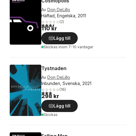
Cosmopolis
Av
Don DeLillo
Häftad, Engelska, 2011
(
2
)
3,5
utav 5 stjärnor. Totalt antal röster:
110 kr
Lägg till
Skickas
inom 7-10 vardagar
Tystnaden
Av
Don DeLillo
Inbunden, Svenska, 2021
(
16
)
2,9
utav 5 stjärnor. Totalt antal röster:
298 kr
Lägg till
Skickas
Falling Man