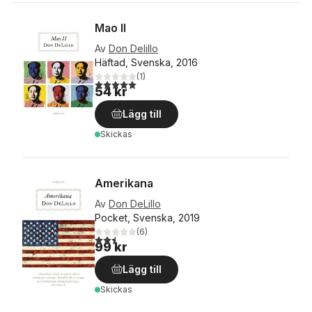
Mao II
Av
Don Delillo
Häftad, Svenska, 2016
(
1
)
5,0
utav 5 stjärnor. Totalt antal röster:
54 kr
Lägg till
Skickas
Amerikana
Av
Don DeLillo
Pocket, Svenska, 2019
(
6
)
2,5
utav 5 stjärnor. Totalt antal röster:
99 kr
Lägg till
Skickas