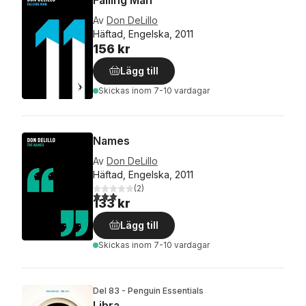
Av
Don DeLillo
Häftad, Engelska, 2011
156 kr
Lägg till
Skickas
inom 7-10 vardagar
Names
Av
Don DeLillo
Häftad, Engelska, 2011
(
2
)
3,0
utav 5 stjärnor. Totalt antal röster:
133 kr
Lägg till
Skickas
inom 7-10 vardagar
Del 83 - Penguin Essentials
Libra