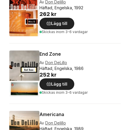
Av
Don Delillo
Häftad, Engelska, 1992
262 kr
Lägg till
Skickas
inom 3-6 vardagar
End Zone
Av
Don DeLillo
Häftad, Engelska, 1986
252 kr
Lägg till
Skickas
inom 3-6 vardagar
Americana
Av
Don Delillo
Häftad, Engelska, 1989