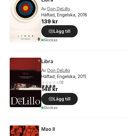
Av
Don DeLillo
Häftad, Engelska, 2018
139 kr
Lägg till
Skickas
Libra
Av
Don DeLillo
Häftad, Engelska, 2011
(
1
)
4,0
utav 5 stjärnor. Totalt antal röster:
148 kr
Lägg till
Skickas
Mao II