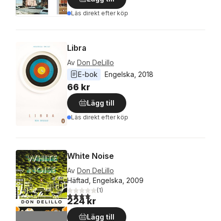
Läs direkt efter köp
Libra
Av
Don DeLillo
E-bok
Engelska
, 
2018
66 kr
Lägg till
Läs direkt efter köp
White Noise
Av
Don DeLillo
Häftad, Engelska, 2009
(
1
)
4,0
utav 5 stjärnor. Totalt antal röster:
224 kr
Lägg till