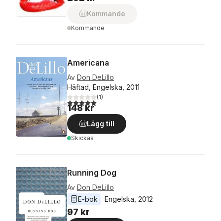
Kommande
Kommande
Americana
Av
Don DeLillo
Häftad, Engelska, 2011
(
1
)
5,0
utav 5 stjärnor. Totalt antal röster:
148 kr
Lägg till
Skickas
Running Dog
Av
Don DeLillo
E-bok
Engelska
, 
2012
97 kr