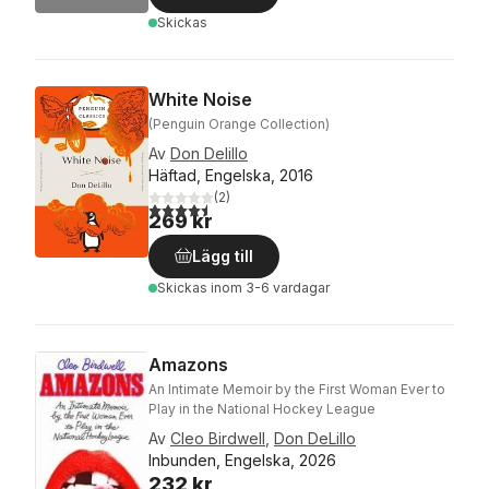
Skickas
White Noise
(Penguin Orange Collection)
Av
Don Delillo
Häftad, Engelska, 2016
(
2
)
4,5
utav 5 stjärnor. Totalt antal röster:
269 kr
Lägg till
Skickas
inom 3-6 vardagar
Amazons
An Intimate Memoir by the First Woman Ever to
Play in the National Hockey League
Av
Cleo Birdwell
,
Don DeLillo
Inbunden, Engelska, 2026
232 kr