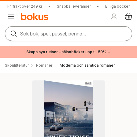
Fri frakt över 249 kr
•
Snabba leveranser
•
Billiga böcker
Sök bok, spel, pussel, penna...
Skapa nya rutiner – hälsoböcker upp till 50% →
Skönlitteratur
Romaner
Moderna och samtida romaner