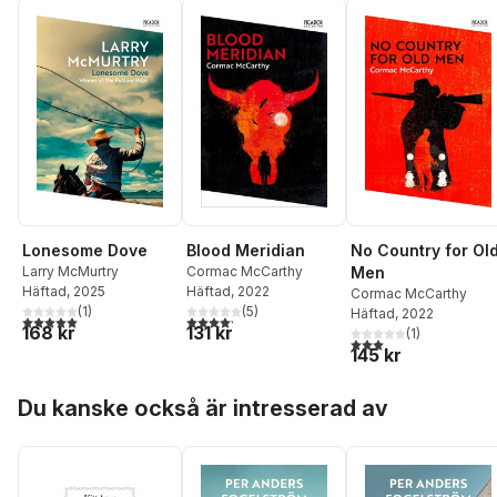
Lonesome Dove
Blood Meridian
No Country for Ol
Larry McMurtry
Cormac McCarthy
Men
Häftad
, 2025
Häftad
, 2022
Cormac McCarthy
(
1
)
(
5
)
Häftad
, 2022
5,0
utav 5 stjärnor. Totalt antal röster:
4,2
utav 5 stjärnor. Totalt antal röster:
168 kr
131 kr
(
1
)
3,0
utav 5 stjärnor. Tota
145 kr
Hoppa över listan
Du kanske också är intresserad av