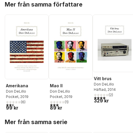
Hoppa över listan
Mer från samma författare
Vitt brus
Don DeLillo
Amerikana
Mao II
Häftad
, 2014
Don DeLillo
Don DeLillo
(
2
)
Pocket
, 2019
Pocket
, 2019
4,0
utav 5 stjärnor. Tota
329 kr
(
6
)
(
1
)
2,5
utav 5 stjärnor. Totalt antal röster:
3,0
utav 5 stjärnor. Totalt antal röster:
99 kr
89 kr
Hoppa över listan
Mer från samma serie