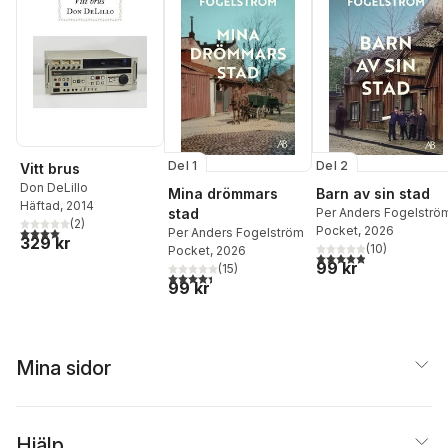
Del 1
Del 2
Vitt brus
Don DeLillo
Mina drömmars
Barn av sin stad
Häftad
, 2014
stad
Per Anders Fogelströ
(
2
)
Pocket
, 2026
4,0
utav 5 stjärnor. Totalt antal röster:
Per Anders Fogelström
329 kr
(
10
)
Pocket
, 2026
4,9
utav 5 stjärnor. Tota
99 kr
(
15
)
4,4
utav 5 stjärnor. Totalt antal röster:
99 kr
Mina sidor
Hjälp