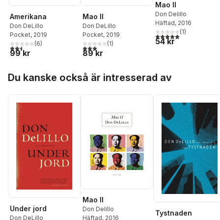
Mao II
Don Delillo
Amerikana
Mao II
Häftad
, 2016
Don DeLillo
Don DeLillo
(
1
)
Pocket
, 2019
Pocket
, 2019
5,0
utav 5 stjärnor. Tota
54 kr
(
6
)
(
1
)
2,5
utav 5 stjärnor. Totalt antal röster:
3,0
utav 5 stjärnor. Totalt antal röster:
99 kr
89 kr
Hoppa över listan
Du kanske också är intresserad av
Mao II
Under jord
Don Delillo
Tystnaden
Don DeLillo
Häftad
, 2016