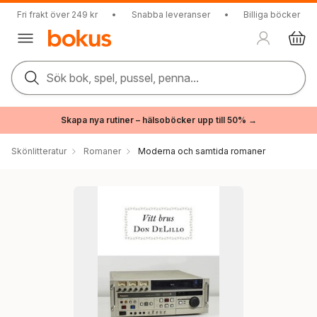
Fri frakt över 249 kr
•
Snabba leveranser
•
Billiga böcker
Sök bok, spel, pussel, penna...
Skapa nya rutiner – hälsoböcker upp till 50% →
Skönlitteratur
Romaner
Moderna och samtida romaner