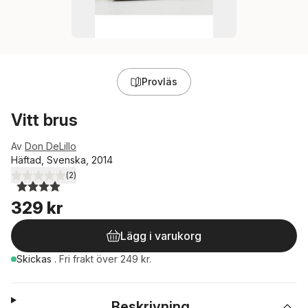
Provläs
Vitt brus
Av
Don DeLillo
Häftad, Svenska, 2014
(
2
)
4,0
utav 5 stjärnor. Totalt antal röster:
329 kr
Lägg i varukorg
Skickas
.
Fri frakt över 249 kr.
Beskrivning