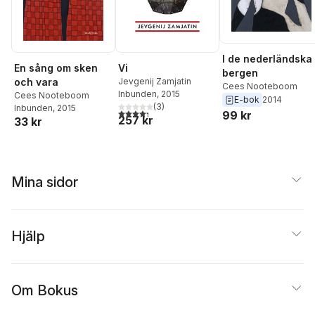
I de nederländska
En sång om sken
Vi
bergen
och vara
Jevgenij Zamjatin
Cees Nooteboom
Inbunden
, 2015
Cees Nooteboom
E-bok
2014
(
3
)
Inbunden
, 2015
4,3
utav 5 stjärnor. Totalt antal röster:
99 kr
257 kr
33 kr
Mina sidor
Hjälp
Om Bokus