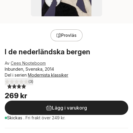
Provläs
I de nederländska bergen
Av
Cees Nooteboom
Inbunden, Svenska, 2014
Del i serien
Modernista klassiker
(
3
)
4,0
utav 5 stjärnor. Totalt antal röster:
269 kr
Lägg i varukorg
Skickas
.
Fri frakt över 249 kr.