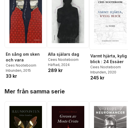
En sång om sken
Alla själars dag
Varmt hjärta, kylig
och vara
Cees Nooteboom
blick : 24 Essäer
Häftad
, 2024
Cees Nooteboom
Cees Nooteboom
289 kr
Inbunden
, 2015
Inbunden
, 2020
33 kr
245 kr
Hoppa över listan
Mer från samma serie