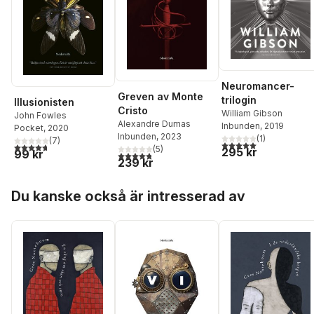
Neuromancer-
Greven av Monte
trilogin
Illusionisten
Cristo
William Gibson
John Fowles
Alexandre Dumas
Inbunden
, 2019
Pocket
, 2020
Inbunden
, 2023
(
1
)
(
7
)
5,0
utav 5 stjärnor. Tota
4,7
utav 5 stjärnor. Totalt antal röster:
(
5
)
295 kr
99 kr
4,8
utav 5 stjärnor. Totalt antal röster:
239 kr
Hoppa över listan
Du kanske också är intresserad av