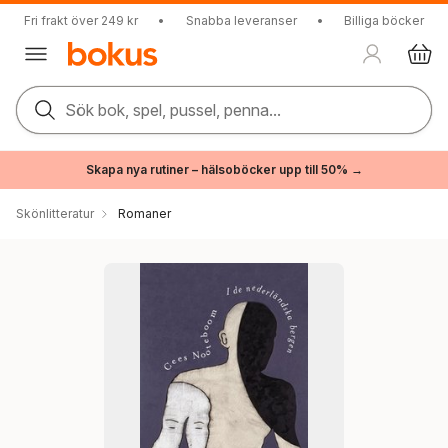
Fri frakt över 249 kr
•
Snabba leveranser
•
Billiga böcker
Sök bok, spel, pussel, penna...
Skapa nya rutiner – hälsoböcker upp till 50% →
Skönlitteratur
Romaner