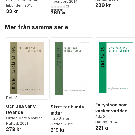
Inbunden
, 2014
289 kr
Inbunden
, 2015
(
3
)
4,0
utav 5 stjärnor. Totalt antal röster:
33 kr
269 kr
Hoppa över listan
Mer från samma serie
Del 13
En tystnad som
Och alla var vi
Skrift för blinda
väcker världen
levande
jättar
Ada Salas
Olvido Garcia Valdes
Lutz Seiler
Häftad
, 2014
Häftad
, 2021
Häftad
, 2022
221 kr
278 kr
219 kr