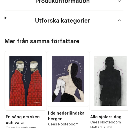
Produktinformation
Utforska kategorier
Hoppa över listan
Mer från samma författare
I de nederländska
En sång om sken
Alla själars dag
bergen
och vara
Cees Nooteboom
Cees Nooteboom
Häftad
, 2024
Cees Nooteboom