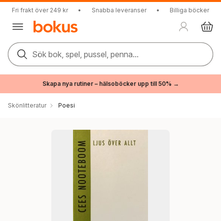
Fri frakt över 249 kr
•
Snabba leveranser
•
Billiga böcker
Sök bok, spel, pussel, penna...
Skapa nya rutiner – hälsoböcker upp till 50% →
Skönlitteratur
Poesi