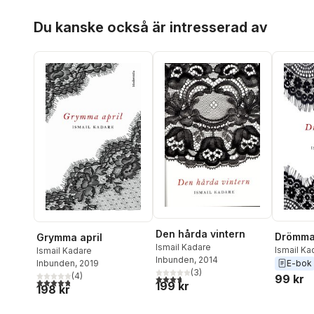
Hoppa över listan
Du kanske också är intresserad av
Den hårda vintern
Drömma
Grymma april
Ismail Kadare
Ismail Ka
Ismail Kadare
Inbunden
, 2014
Enbohm
,
E-bok
Inbunden
, 2019
(
3
)
Pietro Ma
(
4
)
99 kr
3,7
utav 5 stjärnor. Totalt antal röster:
4,8
utav 5 stjärnor. Totalt antal röster:
199 kr
198 kr