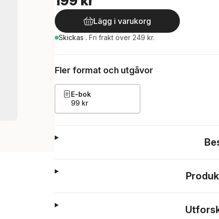
199 kr
Lägg i varukorg
Skickas
.
Fri frakt över 249 kr.
Fler format och utgåvor
E-bok
99 kr
Be
Produk
Utfors