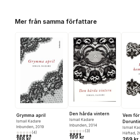
Hoppa över listan
Mer från samma författare
Den hårda vintern
Grymma april
Vem fö
Ismail Kadare
Ismail Kadare
Dorunti
Inbunden
, 2014
Inbunden
, 2019
Ismail Ka
(
3
)
(
4
)
Häftad
, 
3,7
utav 5 stjärnor. Totalt antal röster:
4,8
utav 5 stjärnor. Totalt antal röster:
199 kr
198 kr
269 kr