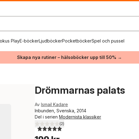
okus Play
E-böcker
Ljudböcker
Pocketböcker
Spel och pussel
Skapa nya rutiner – hälsoböcker upp till 50% →
Drömmarnas palats
Av
Ismail Kadare
Inbunden, Svenska, 2014
Del i serien
Modernista klassiker
(
2
)
5,0
utav 5 stjärnor. Totalt antal röster: