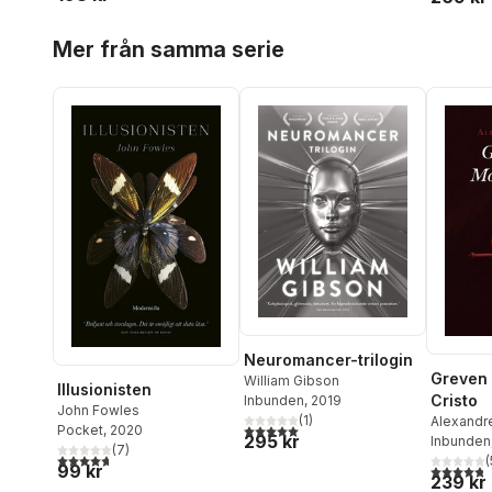
Hoppa över listan
Mer från samma serie
Neuromancer-trilogin
Greven
William Gibson
Illusionisten
Cristo
Inbunden
, 2019
John Fowles
(
1
)
Alexandr
5,0
utav 5 stjärnor. Totalt antal röster:
Pocket
, 2020
295 kr
Inbunden
(
7
)
4,7
utav 5 stjärnor. Totalt antal röster:
(
99 kr
4,8
utav 5 
239 kr