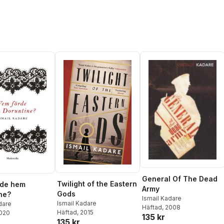
General Of The Dead
Twilight of the Eastern
rde hem
Army
Gods
ne?
Ismail Kadare
Ismail Kadare
dare
Häftad
, 2008
Häftad
, 2015
2020
135 kr
135 kr