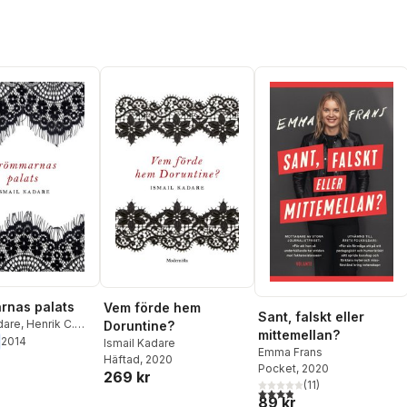
rnas palats
Vem förde hem
Sant, falskt eller
dare
,
Henrik C.
Doruntine?
mittemellan?
Henrik Petersen
,
2014
Ismail Kadare
Emma Frans
glio
Häftad
, 2020
Pocket
, 2020
269 kr
(
11
)
3,9
utav 5 stjärnor. Totalt ant
89 kr