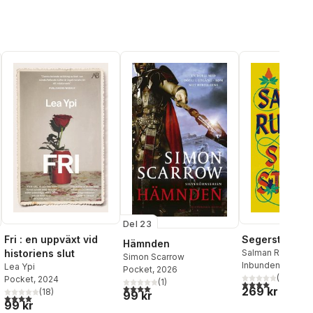
Del 23
Fri : en uppväxt vid
Segerstaden
Hämnden
historiens slut
Salman Rushdie
Simon Scarrow
Inbunden
, 2023
Lea Ypi
Pocket
, 2026
(
8
)
Pocket
, 2024
(
1
)
4,0
utav 5 stjärnor
4,0
utav 5 stjärnor. Totalt antal röster:
269 kr
(
18
)
99 kr
4,0
utav 5 stjärnor. Totalt antal röster:
al röster:
99 kr