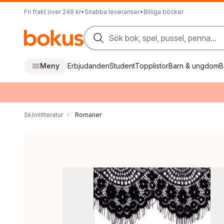
Fri frakt över 249 kr
•
Snabba leveranser
•
Billiga böcker
Sök bok, spel, pussel, penna...
Meny
Erbjudanden
Student
Topplistor
Barn & ungdom
B
Skönlitteratur
Romaner