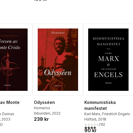
 av Monte
Odysséen
Kommunistiska
Homeros
manifestet
Inbunden
, 2022
e Dumas
Karl Marx
,
Friedrich Engels
239 kr
, 2023
Häftad
, 2018
5
)
(
15
)
stjärnor. Totalt antal röster:
3,9
utav 5 stjärnor. Totalt ant
90 kr