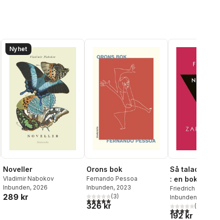
Nyhet
Noveller
Orons bok
Så talade Zar
Vladimir Nabokov
Fernando Pessoa
: en bok för al
Inbunden
, 2026
Inbunden
, 2023
ingen
Friedrich Nietzsc
289 kr
(
3
)
Inbunden
, 2019
5,0
utav 5 stjärnor. Totalt antal röster:
326 kr
(
10
)
al röster:
4,0
utav 5 stjärnor
192 kr