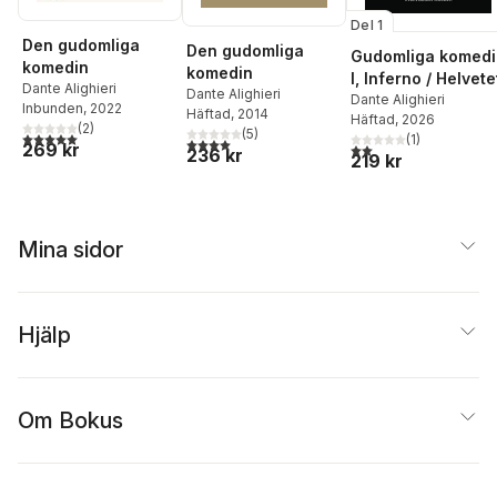
Del 1
Den gudomliga
Den gudomliga
Gudomliga komedi
komedin
komedin
I, Inferno / Helvete
Dante Alighieri
Dante Alighieri
Dante Alighieri
Inbunden
, 2022
Häftad
, 2014
Häftad
, 2026
(
2
)
(
5
)
5,0
utav 5 stjärnor. Totalt antal röster:
(
1
)
4,0
utav 5 stjärnor. Totalt antal röster:
269 kr
2,0
utav 5 stjärnor. Tota
236 kr
219 kr
Mina sidor
Hjälp
Om Bokus