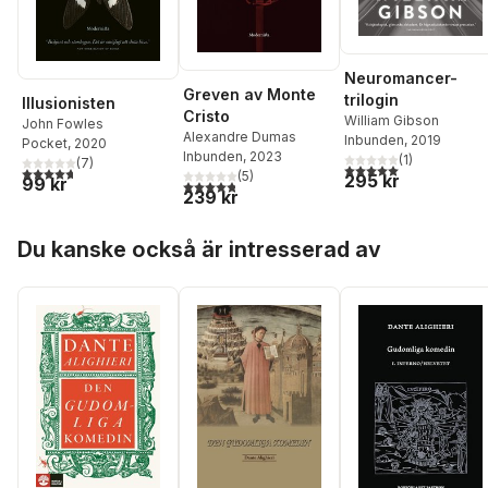
Neuromancer-
Greven av Monte
trilogin
Illusionisten
Cristo
William Gibson
John Fowles
Alexandre Dumas
Inbunden
, 2019
Pocket
, 2020
Inbunden
, 2023
(
1
)
(
7
)
5,0
utav 5 stjärnor. Tota
4,7
utav 5 stjärnor. Totalt antal röster:
(
5
)
295 kr
99 kr
4,8
utav 5 stjärnor. Totalt antal röster:
239 kr
Hoppa över listan
Du kanske också är intresserad av