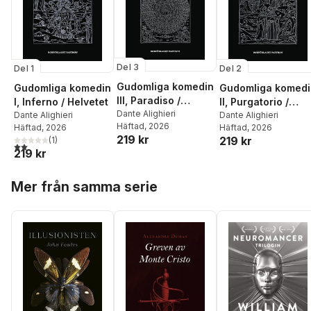
Del 3
Del 2
Del 1
Gudomliga komedin
Gudomliga komedi
Gudomliga komedin
III, Paradiso /
II, Purgatorio /
I, Inferno / Helvetet
Paradiset
Dante Alighieri
Skärselden
Dante Alighieri
Dante Alighieri
Häftad
, 2026
Häftad
, 2026
Häftad
, 2026
219 kr
219 kr
(
1
)
2,0
utav 5 stjärnor. Totalt antal röster:
219 kr
Hoppa över listan
Mer från samma serie