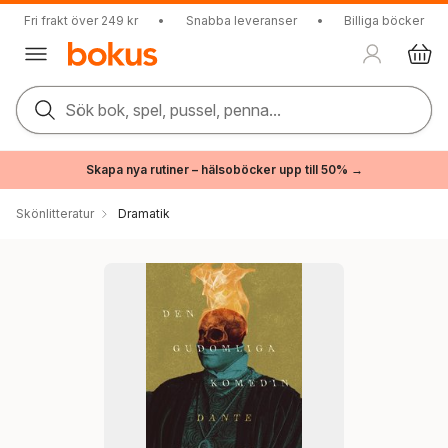
Fri frakt över 249 kr
•
Snabba leveranser
•
Billiga böcker
Sök bok, spel, pussel, penna...
Skapa nya rutiner – hälsoböcker upp till 50% →
Skönlitteratur
Dramatik