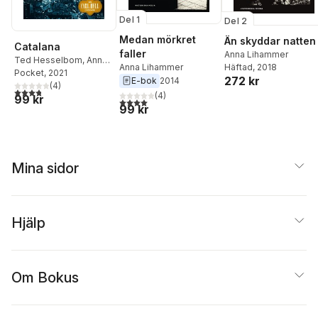
Del 1
Del 2
Medan mörkret
Än skyddar natten
Catalana
faller
Anna Lihammer
Ted Hesselbom
,
Anna
Häftad
, 2018
Anna Lihammer
Lihammer
Pocket
, 2021
272 kr
E-bok
2014
(
4
)
3,8
utav 5 stjärnor. Totalt antal röster:
(
4
)
99 kr
4,0
utav 5 stjärnor. Totalt antal röster:
99 kr
Mina sidor
Hjälp
Om Bokus