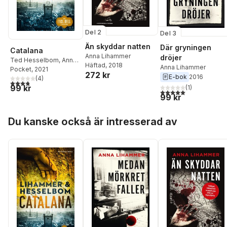
Del 2
Del 3
Än skyddar natten
Där gryningen
Catalana
Anna Lihammer
dröjer
Ted Hesselbom
,
Anna
Häftad
, 2018
Anna Lihammer
Lihammer
Pocket
, 2021
272 kr
E-bok
2016
(
4
)
3,8
utav 5 stjärnor. Totalt antal röster:
99 kr
(
1
)
5,0
utav 5 stjärnor. Tota
99 kr
Hoppa över listan
Du kanske också är intresserad av