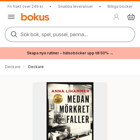
Fri frakt över 249 kr
•
Snabba leveranser
•
Billiga böcker
Sök bok, spel, pussel, penna...
Skapa nya rutiner – hälsoböcker upp till 50% →
Deckare
Deckare