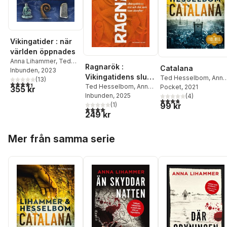
Vikingatider : när
världen öppnades
Anna Lihammer
,
Ted
Ragnarök :
Catalana
Hesselbom
Inbunden
, 2023
Vikingatidens slut
Ted Hesselbom
,
Anna
(
13
)
4,4
utav 5 stjärnor. Totalt antal röster:
och det som kom
Ted Hesselbom
,
Anna
Lihammer
Pocket
, 2021
355 kr
Lihammer
Inbunden
, 2025
(
4
)
därefter
3,8
utav 5 stjärnor. Tota
99 kr
(
1
)
4,0
utav 5 stjärnor. Totalt antal röster:
249 kr
Hoppa över listan
Mer från samma serie