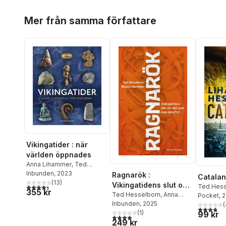
Hoppa över listan
Mer från samma författare
Vikingatider : när
världen öppnades
Anna Lihammer
,
Ted
Hesselbom
Inbunden
, 2023
Ragnarök :
Catala
(
13
)
Vikingatidens slut och
Ted Hes
4,4
utav 5 stjärnor. Totalt antal röster:
355 kr
det som kom därefter
Ted Hesselbom
,
Anna
Lihamme
Pocket
, 
Lihammer
Inbunden
, 2025
(
3,8
utav 5 
(
1
)
99 kr
4,0
utav 5 stjärnor. Totalt antal röster:
249 kr