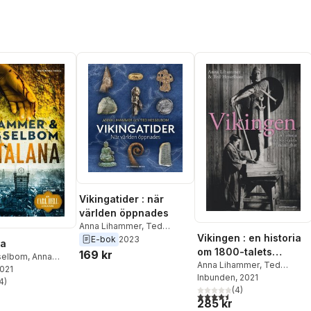
Vikingatider : när
världen öppnades
Anna Lihammer
,
Ted
Vikingen : en historia
Hesselbom
E-bok
2023
na
om 1800-talets
169 kr
selbom
,
Anna
manlighet
Anna Lihammer
,
Ted
r
2021
Hesselbom
Inbunden
, 2021
4
)
stjärnor. Totalt antal röster:
(
4
)
4,5
utav 5 stjärnor. Totalt ant
285 kr