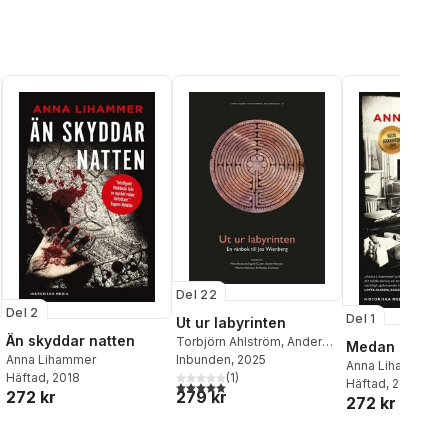
Del 22
Del 2
Del 1
Ut ur labyrinten
Än skyddar natten
Torbjörn Ahlström
,
Anders
Medan mörkret
Anna Lihammer
Andrén
Inbunden
,
Rainer Atzbach
, 2025
,
Anna Lihammer
Häftad
, 2018
Ing-Marie Back Danielsson
(
1
)
,
Häftad
, 2019
5,0
utav 5 stjärnor. Totalt antal röster:
272 kr
279 kr
Herman Bengtsson
,
272 kr
Johanna Bergqvist Rydén
,
al röster:
Thomas Bertelsen
,
Jan