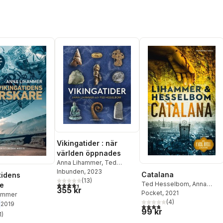
Vikingatider : när
världen öppnades
Anna Lihammer
,
Ted
Hesselbom
Inbunden
, 2023
Catalana
tidens
(
13
)
Ted Hesselbom
,
Anna
4,4
utav 5 stjärnor. Totalt antal röster:
e
355 kr
Lihammer
Pocket
, 2021
ammer
(
4
)
2019
3,8
utav 5 stjärnor. Totalt ant
99 kr
1
)
stjärnor. Totalt antal röster: