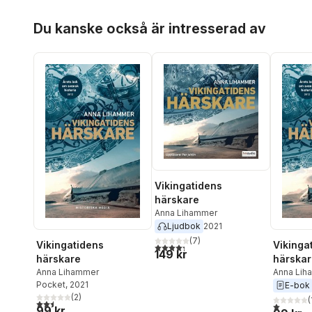
Hoppa över listan
Du kanske också är intresserad av
Vikingatidens
härskare
Anna Lihammer
Ljudbok
2021
(
7
)
Vikingatidens
Vikinga
4,3
utav 5 stjärnor. Totalt antal röster:
149 kr
härskare
härskar
Anna Lihammer
Anna Lih
Pocket
, 2021
E-bok
(
2
)
(
2,5
utav 5 stjärnor. Totalt antal röster:
1,0
utav 5 
99 kr