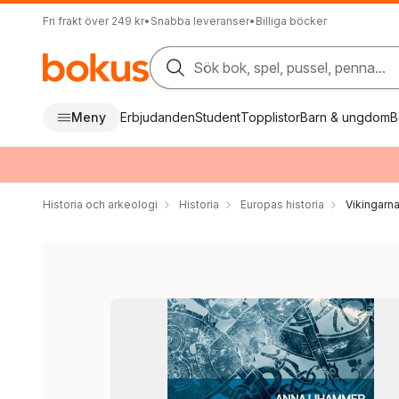
Fri frakt över 249 kr
•
Snabba leveranser
•
Billiga böcker
Sök bok, spel, pussel, penna...
Meny
Erbjudanden
Student
Topplistor
Barn & ungdom
B
Historia och arkeologi
Historia
Europas historia
Vikingarn