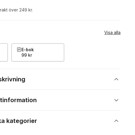
frakt över 249 kr.
Visa alla
E-bok
99 kr
skrivning
tinformation
ka kategorier