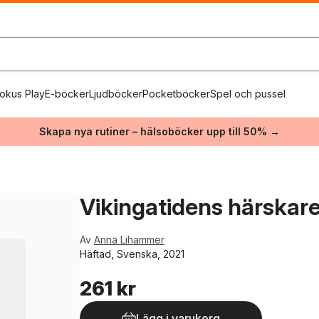
okus Play
E-böcker
Ljudböcker
Pocketböcker
Spel och pussel
Skapa nya rutiner – hälsoböcker upp till 50% →
a
Vikingatidens härskar
Av
Anna Lihammer
Häftad, Svenska, 2021
261 kr
Lägg i varukorg