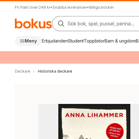
Fri frakt över 249 kr
•
Snabba leveranser
•
Billiga böcker
Sök bok, spel, pussel, penna...
Meny
Erbjudanden
Student
Topplistor
Barn & ungdom
B
Deckare
Historiska deckare