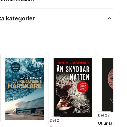
ka kategorier
Del 22
Del 2
Ut ur labyrint