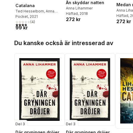
Än skyddar natten
Medan m
Catalana
Anna Lihammer
Anna Lih
Ted Hesselbom
,
Anna
Häftad
, 2018
Häftad
, 
Lihammer
Pocket
, 2021
272 kr
272 kr
(
4
)
3,8
utav 5 stjärnor. Totalt antal röster:
99 kr
Hoppa över listan
Du kanske också är intresserad av
Del 3
Del 3
Där gryningen dröjer
Där gryningen dröjer