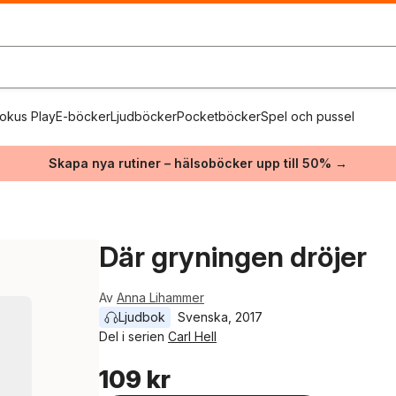
okus Play
E-böcker
Ljudböcker
Pocketböcker
Spel och pussel
Skapa nya rutiner – hälsoböcker upp till 50% →
Där gryningen dröjer
Av
Anna Lihammer
Ljudbok
Svenska
, 
2017
Del i serien
Carl Hell
109 kr