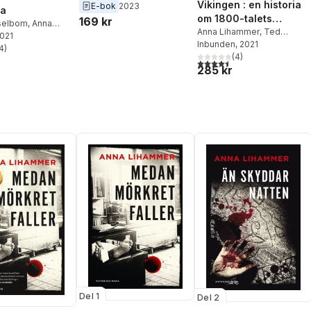
Vikingen : en historia
Hesselbom
E-bok
2023
na
om 1800-talets
169 kr
selbom
,
Anna
manlighet
Anna Lihammer
,
Ted
r
2021
Hesselbom
Inbunden
, 2021
4
)
stjärnor. Totalt antal röster:
(
4
)
4,5
utav 5 stjärnor. Totalt ant
285 kr
Del 1
Del 2