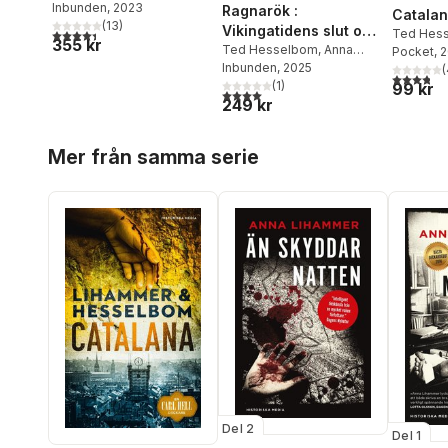
Hesselbom
Inbunden
, 2023
Ragnarök :
Catala
(
13
)
Vikingatidens slut och
Ted Hes
4,4
utav 5 stjärnor. Totalt antal röster:
355 kr
det som kom därefter
Ted Hesselbom
,
Anna
Lihamme
Pocket
, 
Lihammer
Inbunden
, 2025
(
3,8
utav 5 
(
1
)
99 kr
4,0
utav 5 stjärnor. Totalt antal röster:
249 kr
Hoppa över listan
Mer från samma serie
Del 2
Del 1