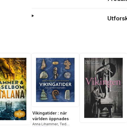
Utfors
Vikingatider : när
världen öppnades
Anna Lihammer
,
Ted