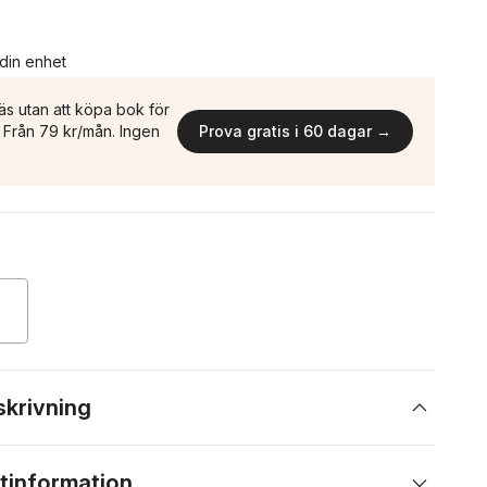
 din enhet
äs utan att köpa bok för
n. Från 79 kr/mån. Ingen
Prova gratis i 60 dagar →
skrivning
tinformation