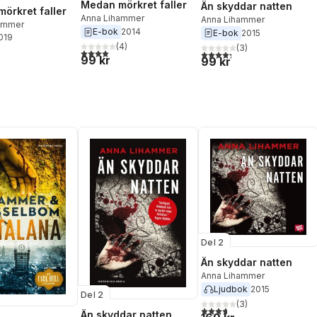
Medan mörkret faller
Än skyddar natten
örkret faller
Anna Lihammer
Anna Lihammer
ammer
E-bok
2014
E-bok
2015
2019
(
4
)
(
3
)
4,0
utav 5 stjärnor. Totalt antal röster:
4,3
utav 5 stjärnor. Totalt ant
99 kr
99 kr
Del 2
Än skyddar natten
Anna Lihammer
Ljudbok
2015
Del 2
(
3
)
3,7
utav 5 stjärnor. Totalt ant
Än skyddar natten