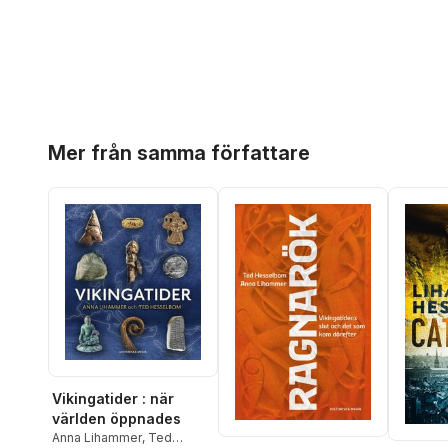
Hoppa över listan
Mer från samma författare
Vikingatider : när
världen öppnades
Anna Lihammer
,
Ted