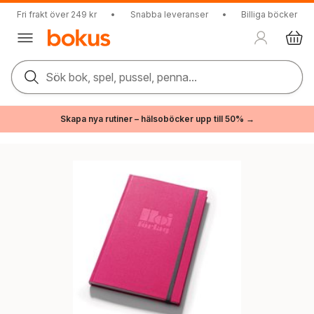
Fri frakt över 249 kr
•
Snabba leveranser
•
Billiga böcker
Sök bok, spel, pussel, penna...
Skapa nya rutiner – hälsoböcker upp till 50% →