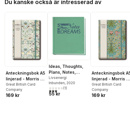
Du kanske också är intresserad av
Ideas, Thoughts,
Plans, Notes,
Anteckningsbok A5
Anteckningsbok A
Dreams :
Livsenergi
linjerad - Morris &
linjerad - Morris &
Inbunden
, 2020
Anteckningsbok
Co : Strawberry
Great British Card
Co : Golden Lily
Great British Card
(
1
)
Company
Company
Thief Spring
Green
3,0
utav 5 stjärnor. Totalt antal röster:
55 kr
169 kr
169 kr