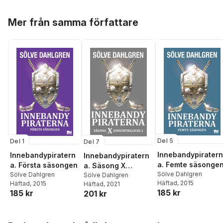
Hoppa över listan
Mer från samma författare
Del 5
Del 1
Del 7
Innebandypiratern
Innebandypiratern
Innebandypiratern
a. Femte säsonge
a. Första säsongen
a. Säsong X
Sölve Dahlgren
Sölve Dahlgren
Juniortrilogin 2
Sölve Dahlgren
Häftad
, 2015
Häftad
, 2015
Häftad
, 2021
185 kr
185 kr
201 kr
Hoppa över listan