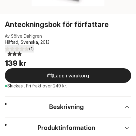
Anteckningsbok för författare
Av
Sölve Dahlgren
Häftad, Svenska, 2013
(
2
)
3,0
utav 5 stjärnor. Totalt antal röster:
139 kr
Lägg i varukorg
Skickas
.
Fri frakt över 249 kr.
Beskrivning
Produktinformation