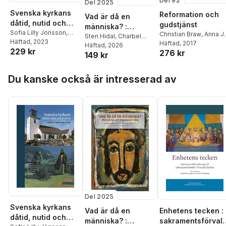
Del 92
Del 2025
Svenska kyrkans
Reformation och
Vad är då en
dåtid, nutid och
gudstjänst
människa? :
framtid : repliker i
Sofia Lilly Jönsson
,
Christian Braw
,
Anna J.
människosyn och
Sten Hidal
,
Charbel
Dag Sandahl
Häftad
, 2023
,
Christer
ett levande samtal
Evertsson
Häftad
, 2017
,
Stina
Rizk
Häftad
,
Henrik Alberius
, 2026
,
människovård idag
229 kr
Pahlmblad
,
Per Ewert
,
276 kr
Fallberg Sundmark
,
149 kr
Christer Pahlmblad
,
Johan Sundeen
,
Bengt
Thomas Girmalm
,
Lena Sjöstrand
,
Holmberg
,
Mikael
Ragnar Holte
,
Mattias
Hoppa över listan
Elisabeth Löwegren
,
Du kanske också är intresserad av
Löwegren
Lundberg
,
Christer
Pekka Mellergård
Pahlmblad
Del 2025
Svenska kyrkans
Vad är då en
Enhetens tecken :
dåtid, nutid och
människa? :
sakramentsförvalt