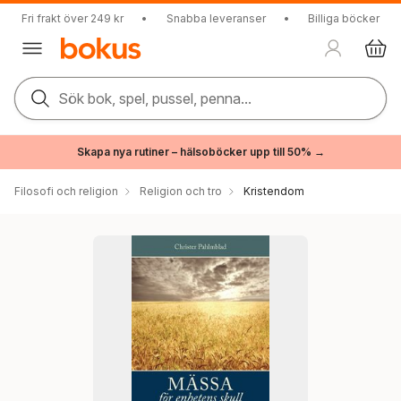
Fri frakt över 249 kr
•
Snabba leveranser
•
Billiga böcker
Sök bok, spel, pussel, penna...
Skapa nya rutiner – hälsoböcker upp till 50% →
Filosofi och religion
Religion och tro
Kristendom