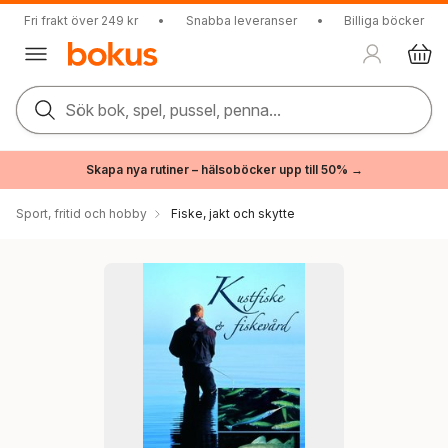
Fri frakt över 249 kr
•
Snabba leveranser
•
Billiga böcker
Sök bok, spel, pussel, penna...
Skapa nya rutiner – hälsoböcker upp till 50% →
Sport, fritid och hobby
Fiske, jakt och skytte