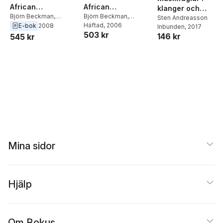
African
African
klanger och
Development
Björn Beckman
,
Development
Björn Beckman
,
tonspråk
Sten Andreasson
Gbemisola Adeoti
Gbemisola Adeoti
Häftad
, 2006
E-bok
2008
Inbunden
, 2017
503 kr
146 kr
545 kr
Mina sidor
Hjälp
Om Bokus