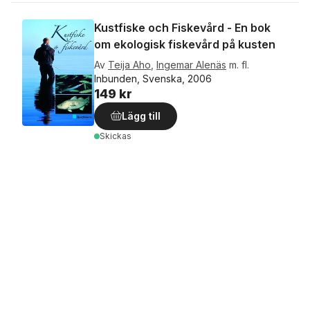
Kustfiske och Fiskevård - En bok
om ekologisk fiskevård på kusten
Av
Teija Aho
,
Ingemar Alenäs
m. fl.
Inbunden, Svenska, 2006
149 kr
Lägg till
Skickas