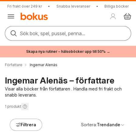
Fri frakt över 249 kr
•
Snabba leveranser
•
Billiga böcker
Sök bok, spel, pussel, penna...
Skapa nya rutiner – hälsoböcker upp till 50% →
Författare
Ingemar Alenäs
Ingemar Alenäs – författare
Visar alla böcker från författaren . Handla med fri frakt och
snabb leverans.
1
produkt
Filtrera
Sortera:
Trendande