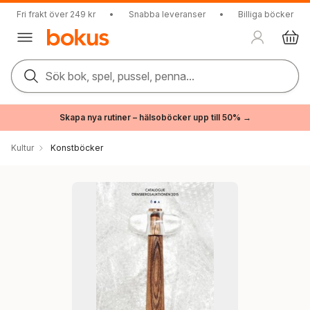
Fri frakt över 249 kr
•
Snabba leveranser
•
Billiga böcker
Sök bok, spel, pussel, penna...
Skapa nya rutiner – hälsoböcker upp till 50% →
Kultur
Konstböcker