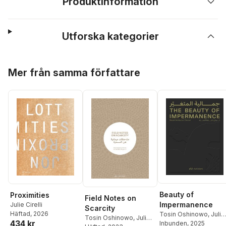
Produktinformation
Utforska kategorier
Hoppa över listan
Mer från samma författare
Beauty of
Proximities
Field Notes on
Impermanence
Julie Cirelli
Scarcity
Häftad
, 2026
Tosin Oshinowo
,
Julie
Tosin Oshinowo
,
Julie
434 kr
Cirelli
Inbunden
, 2025