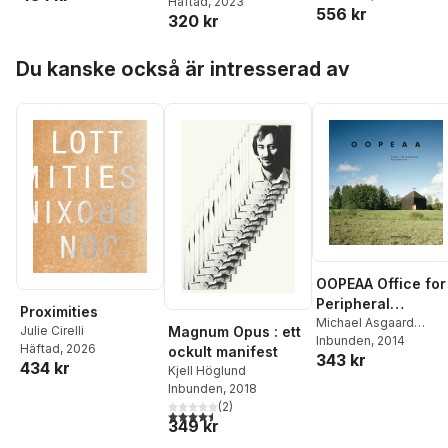
Cirelli
Häftad
, 2023
556 kr
320 kr
Hoppa över listan
Du kanske också är intresserad av
OOPEAA Office for
Peripheral
Proximities
Architecture
Michael Asgaard
Magnum Opus : ett
Julie Cirelli
Andersen
Inbunden
, 2014
,
Julie Cirelli
,
Häftad
, 2026
ockult manifest
343 kr
Juulia Kauste
,
Kengo
434 kr
Kjell Höglund
Kuma
,
Tuomo
Inbunden
, 2018
Tammenpää
,
John E.
(
2
)
Kroll
4,5
utav 5 stjärnor. Totalt antal röster:
349 kr