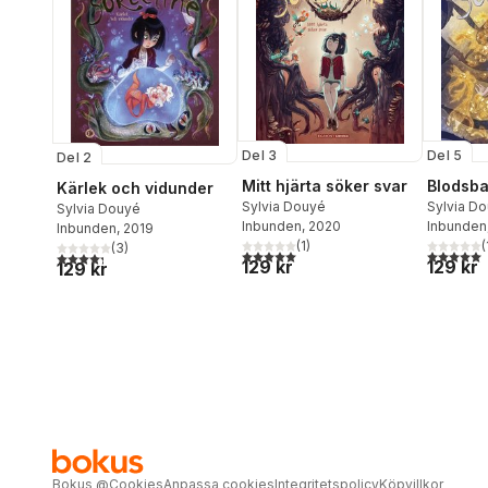
Del 3
Del 5
Del 2
Mitt hjärta söker svar
Blodsb
Kärlek och vidunder
Sylvia Douyé
Sylvia D
Sylvia Douyé
Inbunden
, 2020
Inbunden
Inbunden
, 2019
(
1
)
(
(
3
)
5,0
utav 5 stjärnor. Totalt antal röster:
5,0
utav 5 
4,3
utav 5 stjärnor. Totalt antal röster:
129 kr
129 kr
129 kr
Bokus
@
Cookies
Anpassa cookies
Integritetspolicy
Köpvillkor