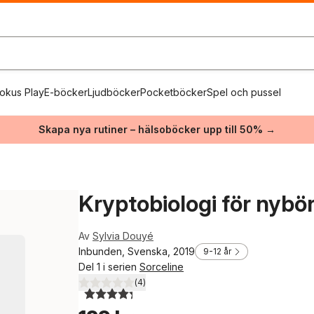
okus Play
E-böcker
Ljudböcker
Pocketböcker
Spel och pussel
Skapa nya rutiner – hälsoböcker upp till 50% →
Kryptobiologi för nybör
Av
Sylvia Douyé
Inbunden, Svenska, 2019
9-12 år
Del 1 i serien
Sorceline
(
4
)
4,3
utav 5 stjärnor. Totalt antal röster: