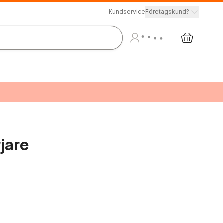
Kundservice
Företagskund?
jare