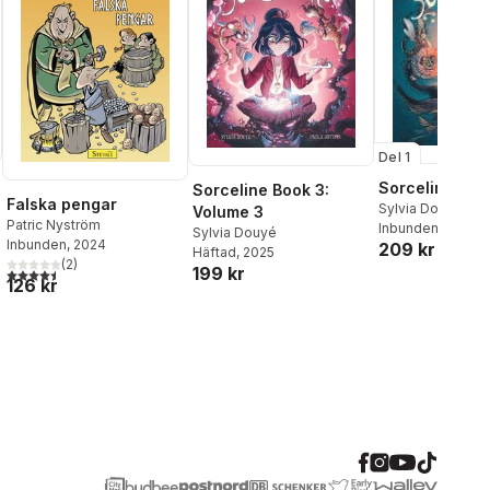
Del 1
Sorceline 1
Sorceline Book 3:
Falska pengar
Sylvia Douye
Volume 3
Patric Nyström
Inbunden
, 2018
Sylvia Douyé
Inbunden
, 2024
209 kr
Häftad
, 2025
al röster:
(
2
)
199 kr
4,5
utav 5 stjärnor. Totalt antal röster:
126 kr