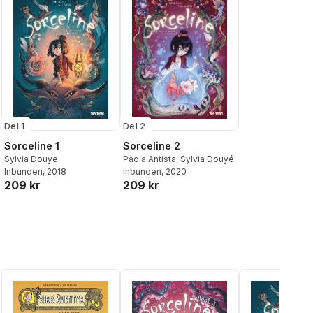
Del 1
Del 2
Sorceline 1
Sorceline 2
Sylvia Douye
Paola Antista
,
Sylvia Douyé
Inbunden
, 2018
Inbunden
, 2020
209 kr
209 kr
al röster: