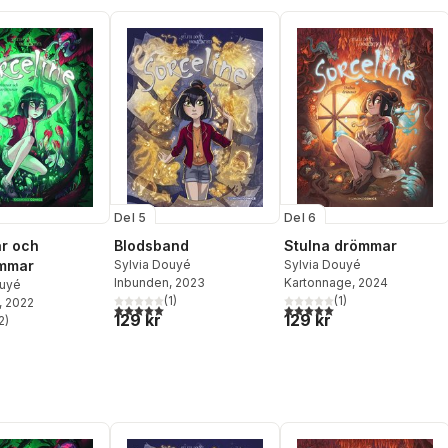
Del 5
Del 6
r och
Blodsband
Stulna drömmar
mmar
Sylvia Douyé
Sylvia Douyé
Inbunden
, 2023
Kartonnage
, 2024
ouyé
(
1
)
(
1
)
, 2022
5,0
utav 5 stjärnor. Totalt antal röster:
5,0
utav 5 stjärnor. Totalt ant
129 kr
129 kr
2
)
stjärnor. Totalt antal röster: