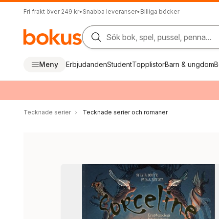
Fri frakt över 249 kr
•
Snabba leveranser
•
Billiga böcker
Sök bok, spel, pussel, penna...
Meny
Erbjudanden
Student
Topplistor
Barn & ungdom
B
Tecknade serier
Tecknade serier och romaner