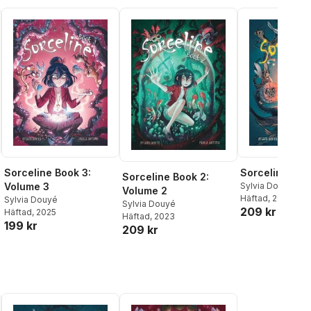
Sorceline Book 3:
Sorceline: Vo
Sorceline Book 2:
Volume 3
Sylvia Douyé
Volume 2
Häftad
, 2022
Sylvia Douyé
Sylvia Douyé
209 kr
Häftad
, 2025
al röster:
Häftad
, 2023
199 kr
209 kr