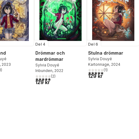
Del 4
Del 6
and
Drömmar och
Stulna drömmar
ouyé
mardrömmar
Sylvia Douyé
, 2023
Kartonnage
, 2024
Sylvia Douyé
1
)
(
1
)
Inbunden
, 2022
stjärnor. Totalt antal röster:
5,0
utav 5 stjärnor. Totalt ant
129 kr
(
2
)
5,0
utav 5 stjärnor. Totalt antal röster:
129 kr