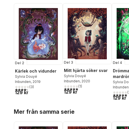
Del 3
Del 4
Del 2
Mitt hjärta söker svar
Drömma
Kärlek och vidunder
Sylvia Douyé
mardrö
Sylvia Douyé
Inbunden
, 2020
Inbunden
, 2019
Sylvia D
(
1
)
(
3
)
Inbunden
5,0
utav 5 stjärnor. Totalt antal röster:
4,3
utav 5 stjärnor. Totalt antal röster:
129 kr
129 kr
(
5,0
utav 5 
129 kr
Hoppa över listan
Mer från samma serie