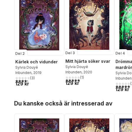
Del 3
Del 4
Del 2
Mitt hjärta söker svar
Drömma
Kärlek och vidunder
Sylvia Douyé
mardrö
Sylvia Douyé
Inbunden
, 2020
Inbunden
, 2019
Sylvia D
(
1
)
(
3
)
Inbunden
5,0
utav 5 stjärnor. Totalt antal röster:
4,3
utav 5 stjärnor. Totalt antal röster:
129 kr
129 kr
(
5,0
utav 5 
129 kr
Hoppa över listan
Du kanske också är intresserad av