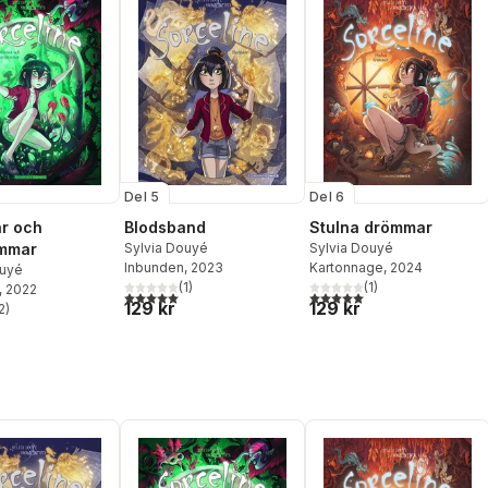
Del 5
Del 6
r och
Blodsband
Stulna drömmar
mmar
Sylvia Douyé
Sylvia Douyé
Inbunden
, 2023
Kartonnage
, 2024
ouyé
(
1
)
(
1
)
, 2022
5,0
utav 5 stjärnor. Totalt antal röster:
5,0
utav 5 stjärnor. Totalt ant
129 kr
129 kr
2
)
stjärnor. Totalt antal röster: