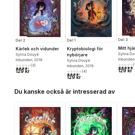
Del 3
Del 2
Del 1
Mitt hjä
Kärlek och vidunder
Kryptobiologi för
Sylvia D
Sylvia Douyé
nybörjare
Inbunden
Inbunden
, 2019
Sylvia Douyé
(
(
3
)
Inbunden
, 2019
5,0
utav 5 
4,3
utav 5 stjärnor. Totalt antal röster:
129 kr
129 kr
(
4
)
4,3
utav 5 stjärnor. Totalt antal röster:
129 kr
Hoppa över listan
Du kanske också är intresserad av