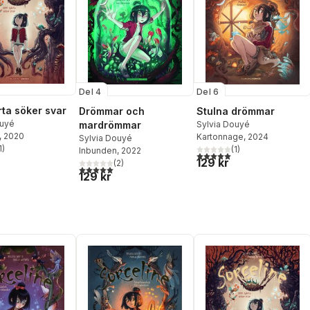
Del 4
Del 6
rta söker svar
Drömmar och
Stulna drömmar
ouyé
mardrömmar
Sylvia Douyé
, 2020
Kartonnage
, 2024
Sylvia Douyé
1
)
(
1
)
Inbunden
, 2022
stjärnor. Totalt antal röster:
5,0
utav 5 stjärnor. Totalt ant
129 kr
(
2
)
5,0
utav 5 stjärnor. Totalt antal röster:
129 kr