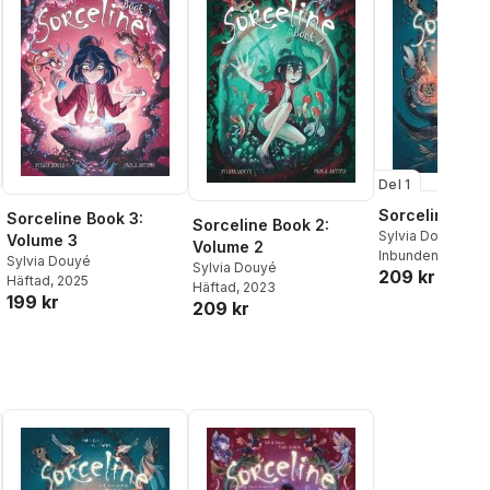
Del 1
Sorceline 1
Sorceline Book 3:
Sorceline Book 2:
Sylvia Douye
Volume 3
Volume 2
Inbunden
, 2018
Sylvia Douyé
Sylvia Douyé
209 kr
Häftad
, 2025
al röster:
Häftad
, 2023
199 kr
209 kr