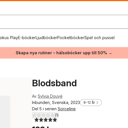
okus Play
E-böcker
Ljudböcker
Pocketböcker
Spel och pussel
Skapa nya rutiner – hälsoböcker upp till 50% →
Blodsband
Av
Sylvia Douyé
Inbunden, Svenska, 2023
9-12 år
Del 5 i serien
Sorceline
(
1
)
5,0
utav 5 stjärnor. Totalt antal röster: