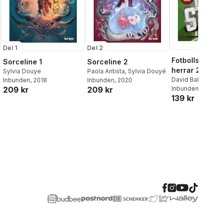
Del 1
Del 2
Fotbollsstjärno
Sorceline 1
Sorceline 2
herrar 2026
Sylvia Douye
Paola Antista
,
Sylvia Douyé
David Ballheimer
Inbunden
, 2018
Inbunden
, 2020
Inbunden
, 2026
209 kr
209 kr
al röster:
139 kr