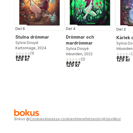
Del 6
Del 4
Del 2
Stulna drömmar
Drömmar och
Kärlek 
Sylvia Douyé
mardrömmar
Sylvia D
Kartonnage
, 2024
Inbunden
Sylvia Douyé
(
1
)
(
Inbunden
, 2022
5,0
utav 5 stjärnor. Totalt antal röster:
4,3
utav 5 
129 kr
129 kr
(
2
)
5,0
utav 5 stjärnor. Totalt antal röster:
129 kr
Bokus
@
Cookies
Anpassa cookies
Integritetspolicy
Köpvillkor