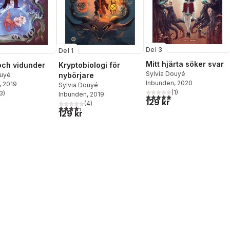
Del 3
Del 1
Mitt hjärta söker svar
och vidunder
Kryptobiologi för
Sylvia Douyé
ouyé
nybörjare
Inbunden
, 2020
, 2019
Sylvia Douyé
(
1
)
3
)
Inbunden
, 2019
5,0
utav 5 stjärnor. Totalt ant
stjärnor. Totalt antal röster:
129 kr
(
4
)
4,3
utav 5 stjärnor. Totalt antal röster:
129 kr