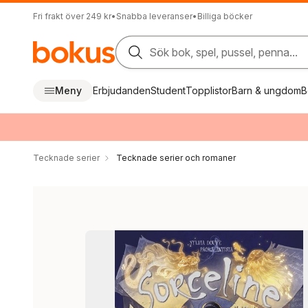
Fri frakt över 249 kr
•
Snabba leveranser
•
Billiga böcker
Sök bok, spel, pussel, penna...
Meny
Erbjudanden
Student
Topplistor
Barn & ungdom
B
Tecknade serier
Tecknade serier och romaner