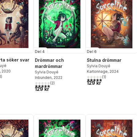
Del 4
Del 6
rta söker svar
Drömmar och
Stulna drömmar
ouyé
mardrömmar
Sylvia Douyé
, 2020
Kartonnage
, 2024
Sylvia Douyé
1
)
(
1
)
Inbunden
, 2022
stjärnor. Totalt antal röster:
5,0
utav 5 stjärnor. Totalt ant
129 kr
(
2
)
5,0
utav 5 stjärnor. Totalt antal röster:
129 kr