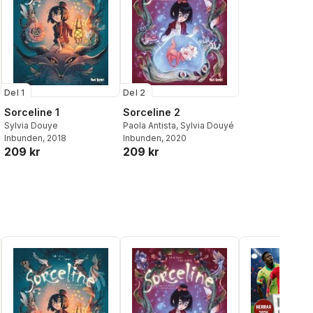
Del 1
Del 2
Sorceline 1
Sorceline 2
Sylvia Douye
Paola Antista
,
Sylvia Douyé
Inbunden
, 2018
Inbunden
, 2020
209 kr
209 kr
al röster: