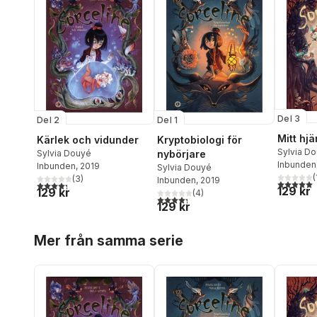
Del 3
Del 2
Del 1
Mitt hjä
Kärlek och vidunder
Kryptobiologi för
Sylvia D
Sylvia Douyé
nybörjare
Inbunden
Inbunden
, 2019
Sylvia Douyé
(
(
3
)
Inbunden
, 2019
5,0
utav 5 
4,3
utav 5 stjärnor. Totalt antal röster:
129 kr
129 kr
(
4
)
4,3
utav 5 stjärnor. Totalt antal röster:
129 kr
Hoppa över listan
Mer från samma serie