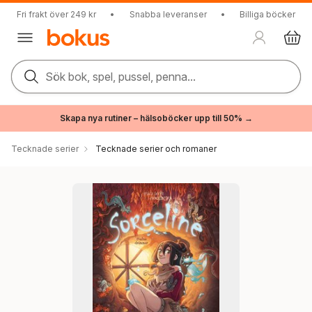
Fri frakt över 249 kr
•
Snabba leveranser
•
Billiga böcker
Sök bok, spel, pussel, penna...
Skapa nya rutiner – hälsoböcker upp till 50% →
Tecknade serier
Tecknade serier och romaner