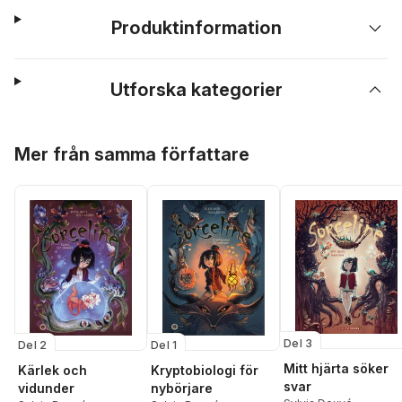
Produktinformation
Utforska kategorier
Hoppa över listan
Mer från samma författare
Del 3
Del 2
Del 1
Mitt hjärta söker
Kärlek och
Kryptobiologi för
svar
vidunder
nybörjare