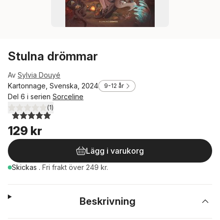
Stulna drömmar
Av
Sylvia Douyé
Kartonnage, Svenska, 2024
9-12 år
Del 6 i serien
Sorceline
(
1
)
5,0
utav 5 stjärnor. Totalt antal röster:
129 kr
Lägg i varukorg
Skickas
.
Fri frakt över 249 kr.
Beskrivning