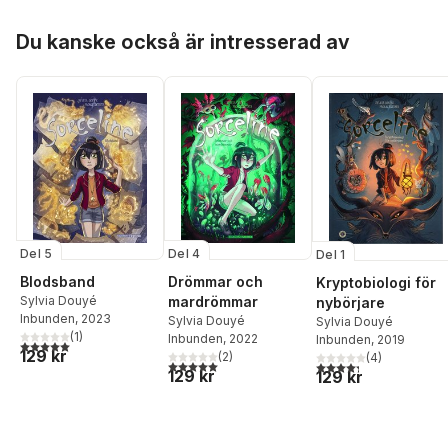
Hoppa över listan
Du kanske också är intresserad av
Del 5
Del 4
Del 1
Blodsband
Drömmar och
Kryptobiologi för
Sylvia Douyé
mardrömmar
nybörjare
Inbunden
, 2023
Sylvia Douyé
Sylvia Douyé
(
1
)
Inbunden
, 2022
Inbunden
, 2019
5,0
utav 5 stjärnor. Totalt antal röster:
129 kr
(
2
)
(
4
)
5,0
utav 5 stjärnor. Totalt antal röster:
4,3
utav 5 stjärnor. Tota
129 kr
129 kr