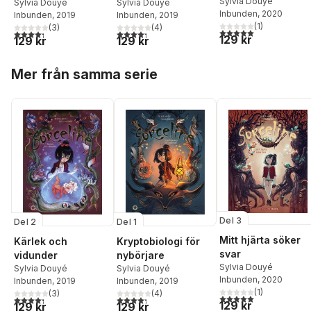
Sylvia Douyé
Sylvia Douyé
Sylvia Douyé
Inbunden
, 2020
Inbunden
, 2019
Inbunden
, 2019
(
1
)
(
3
)
(
4
)
5,0
utav 5 stjärnor. Tota
4,3
utav 5 stjärnor. Totalt antal röster:
4,3
utav 5 stjärnor. Totalt antal röster:
129 kr
129 kr
129 kr
Hoppa över listan
Mer från samma serie
Del 3
Del 2
Del 1
Mitt hjärta söker
Kärlek och
Kryptobiologi för
svar
vidunder
nybörjare
Sylvia Douyé
Sylvia Douyé
Sylvia Douyé
Inbunden
, 2020
Inbunden
, 2019
Inbunden
, 2019
(
1
)
(
3
)
(
4
)
5,0
utav 5 stjärnor. Tota
4,3
utav 5 stjärnor. Totalt antal röster:
4,3
utav 5 stjärnor. Totalt antal röster:
129 kr
129 kr
129 kr