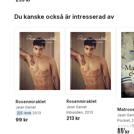
Hoppa över listan
Du kanske också är intresserad av
Rosenmiraklet
Rosenmiraklet
Jean Genet
Jean Genet
Matrose
Inbunden
, 2013
E-bok
2013
Jean Gen
213 kr
99 kr
Pocket
, 
(
2,5
utav 5 
89 kr