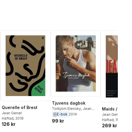
Tjuvens dagbok
Querelle of Brest
Maids / Deat
Torbjörn Elensky
,
Jean
Jean Genet
Genet
,
Henrik Petersen
,
E-bok
2014
Jean Genet
Häftad
, 2019
Pietro Maglio
,
Anna-Karin
Häftad
, 1994
99 kr
126 kr
Selberg
269 kr