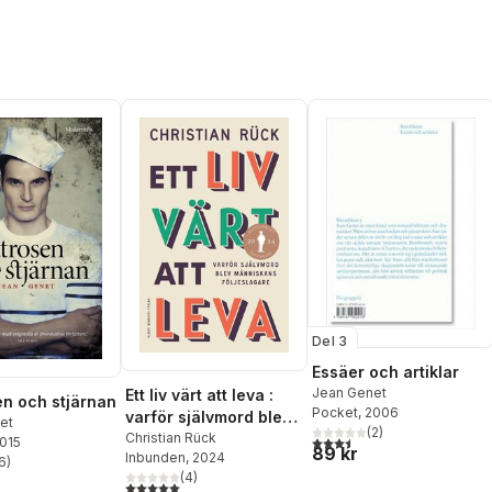
Del 3
Essäer och artiklar
Jean Genet
Ett liv värt att leva :
n och stjärnan
Pocket
, 2006
varför självmord blev
et
(
2
)
människans
Christian Rück
3,5
utav 5 stjärnor. Totalt ant
2015
89 kr
Inbunden
, 2024
följeslagare
6
)
stjärnor. Totalt antal röster:
(
4
)
5,0
utav 5 stjärnor. Totalt antal röster: