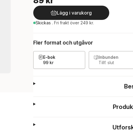
89 kr
Lägg i varukorg
Skickas
.
Fri frakt över 249 kr.
Fler format och utgåvor
E-bok
Inbunden
99 kr
Tillf. slut
Be
Produk
Utfors