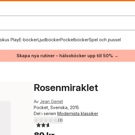
okus Play
E-böcker
Ljudböcker
Pocketböcker
Spel och pussel
Skapa nya rutiner – hälsoböcker upp till 50% →
Rosenmiraklet
Av
Jean Genet
Pocket, Svenska, 2015
Del i serien
Modernista klassiker
(
3
)
2,7
utav 5 stjärnor. Totalt antal röster: