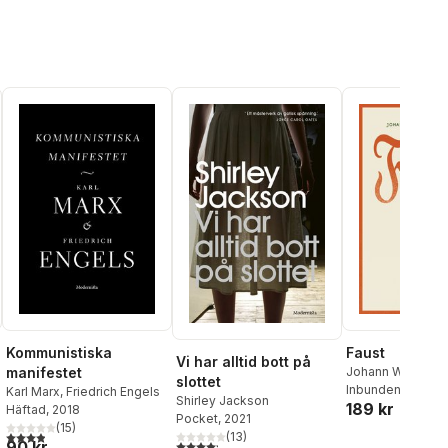
Kommunistiska
Faust
Vi har alltid bott på
manifestet
Johann Wolfgang
slottet
Goethe
Inbunden
, 2026
Karl Marx
,
Friedrich Engels
Shirley Jackson
189 kr
Häftad
, 2018
al röster:
Pocket
, 2021
(
15
)
3,9
utav 5 stjärnor. Totalt antal röster:
(
13
)
90 kr
4,2
utav 5 stjärnor. Totalt antal röster: