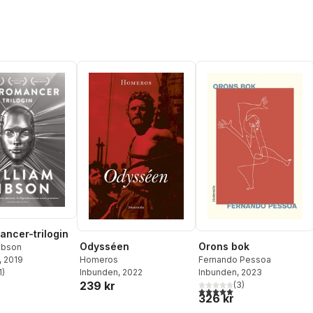
ncer-trilogin
Odysséen
Orons bok
ibson
Homeros
Fernando Pessoa
, 2019
Inbunden
, 2022
Inbunden
, 2023
1
)
stjärnor. Totalt antal röster:
239 kr
(
3
)
5,0
utav 5 stjärnor. Totalt ant
326 kr