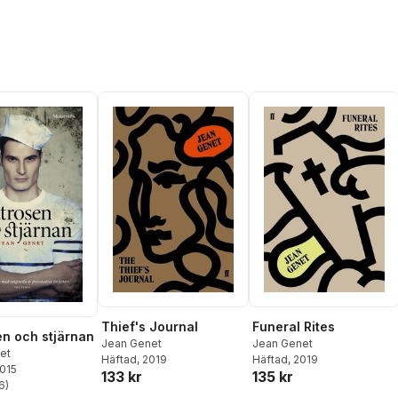
Funeral Rites
Thief's Journal
n och stjärnan
Jean Genet
Jean Genet
et
Häftad
, 2019
Häftad
, 2019
2015
135 kr
133 kr
6
)
stjärnor. Totalt antal röster: