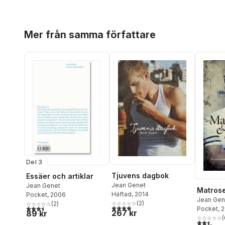
Hoppa över listan
Mer från samma författare
Del 3
Tjuvens dagbok
Essäer och artiklar
Jean Genet
Jean Genet
Matrose
Häftad
, 2014
Pocket
, 2006
Jean Gen
(
2
)
(
2
)
4,0
utav 5 stjärnor. Totalt antal röster:
3,5
utav 5 stjärnor. Totalt antal röster:
Pocket
, 
267 kr
89 kr
(
2,5
utav 5 