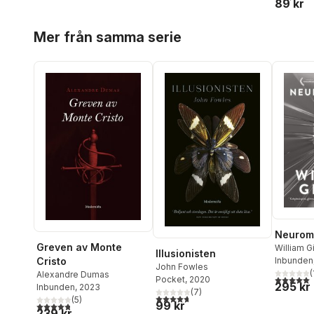
89 kr
Hoppa över listan
Mer från samma serie
Neuroma
Greven av Monte
William G
Illusionisten
Cristo
Inbunden
John Fowles
(
Alexandre Dumas
5,0
utav 5 
Pocket
, 2020
295 kr
Inbunden
, 2023
(
7
)
4,7
utav 5 stjärnor. Totalt antal röster:
(
5
)
99 kr
4,8
utav 5 stjärnor. Totalt antal röster:
239 kr