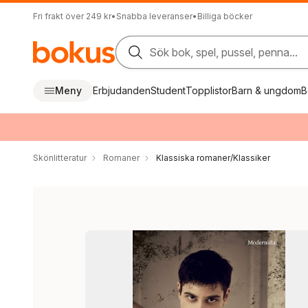
Fri frakt över 249 kr
•
Snabba leveranser
•
Billiga böcker
Sök bok, spel, pussel, penna...
Meny
Erbjudanden
Student
Topplistor
Barn & ungdom
B
Skönlitteratur
Romaner
Klassiska romaner/Klassiker