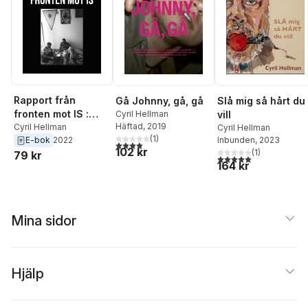
Rapport från
Gå Johnny, gå, gå
Slå mig så hårt du
fronten mot IS :
Cyril Hellman
vill
Häftad
, 2019
Dagboksantecknin
Cyril Hellman
Cyril Hellman
(
1
)
E-bok
2022
Inbunden
, 2023
gar från kriget i
4,0
utav 5 stjärnor. Totalt antal röster:
102 kr
(
1
)
79 kr
Irak och Syrien
5,0
utav 5 stjärnor. Tota
164 kr
Mina sidor
Hjälp