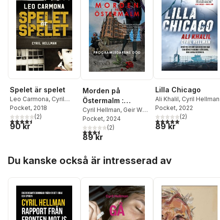
Spelet är spelet
Lilla Chicago
Morden på
Leo Carmona
,
Cyril
Ali Khalil
,
Cyril Hellman
Östermalm :
Hellman
Pocket
, 2018
Pocket
, 2022
programledarens
Cyril Hellman
,
Geir W
(
2
)
(
2
)
Stakset
Pocket
, 2024
död
4,5
utav 5 stjärnor. Totalt antal röster:
5,0
utav 5 stjärnor. Tota
90 kr
89 kr
(
2
)
3,5
utav 5 stjärnor. Totalt antal röster:
89 kr
Hoppa över listan
Du kanske också är intresserad av