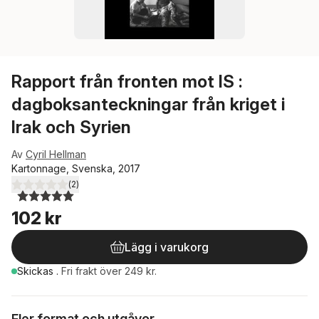
Rapport från fronten mot IS :
dagboksanteckningar från kriget i
Irak och Syrien
Av
Cyril Hellman
Kartonnage, Svenska, 2017
(
2
)
5,0
utav 5 stjärnor. Totalt antal röster:
102 kr
Lägg i varukorg
Skickas
.
Fri frakt över 249 kr.
Fler format och utgåvor