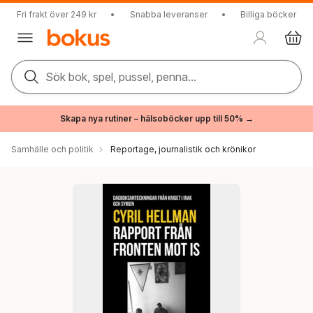
Fri frakt över 249 kr
•
Snabba leveranser
•
Billiga böcker
Sök bok, spel, pussel, penna...
Skapa nya rutiner – hälsoböcker upp till 50% →
Samhälle och politik
Reportage, journalistik och krönikor