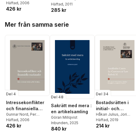
Thorell
Häftad
, 2006
,
Hans-Gunnar
Skog
Häftad
,
Claes Beyer
, 2011
,
426 kr
Axberger
,
Lars Afrell
,
285 kr
Carl-Johan Deuschl
,
Clas Bergström
,
Per
Magnus Lindstedt
,
Samuelsson
,
Claes
Hoppa över listan
Ragnar Boman
,
Barbara
Mer från samma serie
Beyer
,
Clas Blix
,
Martin
Muston
,
Göran
Blåvarg
,
Gent Jansson
,
Nyström
,
Erik Sjöman
,
Adam Diamant
,
Claes
Klaes Edhall
,
Emil
Norberg
,
Rolf Dotevall
,
Boström
,
Svante
Henric Falkman
,
Johansson
,
Björn
Christina Strandman
Kristiansson
Ullrich
,
Ulf Gometz
,
Lars
Gorton
,
Sigvard Heurlin
,
Kaj Hobér
,
Per-Ola
Jansson
,
Lars Nyberg
,
Björn Kristiansson
,
Stefan Lindskog
,
Claes
Lundblad
,
Harry
Del 4
Del 34
Schüssler
Del 48
Intressekonflikter
Bostadsrätten i
Sakrätt med mera :
och finansiella
initial- och
en artikelsamling
marknader
Gunnar Nord
,
Per
övergångsskeden
Håkan Julius
,
Jori
Göran Millqvist
Thorell
Häftad
, 2006
,
Hans-Gunnar
Munukki
Häftad
, 2019
,
Haymanot
Inbunden
, 2025
426 kr
214 kr
Axberger
,
Lars Afrell
,
Baheru
840 kr
Clas Bergström
,
Per