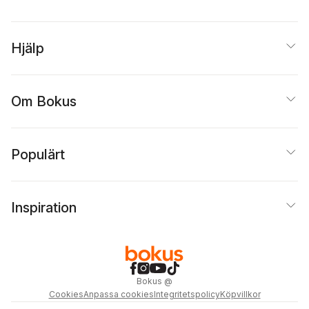
Norberg
,
Rolf Dotevall
,
Henric Falkman
,
Christina Strandman
Hjälp
Ullrich
,
Ulf Gometz
,
Lars
Gorton
,
Sigvard Heurlin
,
Kaj Hobér
,
Per-Ola
Jansson
,
Lars Nyberg
,
Björn Kristiansson
,
Om Bokus
Stefan Lindskog
,
Claes
Lundblad
,
Harry
Schüssler
Populärt
Inspiration
Bokus
@
Cookies
Anpassa cookies
Integritetspolicy
Köpvillkor