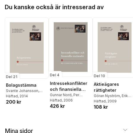
Samuelsson
,
Claes
Hoppa över listan
Beyer
,
Clas Blix
,
Martin
Du kanske också är intresserad av
Blåvarg
,
Gent Jansson
,
Adam Diamant
,
Claes
Norberg
,
Rolf Dotevall
,
Henric Falkman
,
Christina Strandman
Ullrich
,
Ulf Gometz
,
Lars
Gorton
,
Sigvard Heurlin
,
Kaj Hobér
,
Per-Ola
Jansson
,
Lars Nyberg
,
Björn Kristiansson
,
Stefan Lindskog
,
Claes
Lundblad
,
Harry
Schüssler
Del 4
Del 10
Del 21
Intressekonflikter
Aktieägares
Bolagsstämma
och finansiella
rättigheter
Svante Johansson
,
marknader
Gunnar Nord
,
Per
Göran Nyström
,
Erik
Daniel Stattin
Häftad
, 2014
,
Urban
Thorell
Häftad
, 2006
,
Hans-Gunnar
Sjöman
Häftad
, 2009
,
Agata
200 kr
Båvestam
,
Erik Nerep
426 kr
Axberger
,
Lars Afrell
,
108 kr
Waclawik-Wejman
,
Clas Bergström
,
Per
Daniel Stattin
Samuelsson
,
Claes
Beyer
,
Clas Blix
,
Martin
Blåvarg
,
Gent Jansson
,
Mina sidor
Adam Diamant
,
Claes