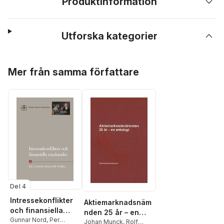
Produktinformation
Utforska kategorier
Hoppa över listan
Mer från samma författare
Del 4
Intressekonflikter
Aktiemarknadsnäm
och finansiella
nden 25 år – en
marknader
Gunnar Nord
,
Per
antologi
Johan Munck
,
Rolf