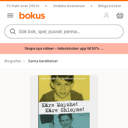
Fri frakt över 249 kr
•
Snabba leveranser
•
Billiga böcker
Sök bok, spel, pussel, penna...
Skapa nya rutiner – hälsoböcker upp till 50% →
Biografier
Sanna berättelser