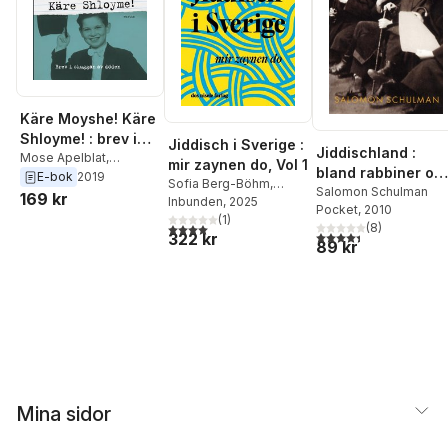
Käre Moyshe! Käre
Shloyme! : brev i
Jiddisch i Sverige :
Jiddischland :
skuggan av döden
Mose Apelblat
,
mir zaynen do, Vol 1
bland rabbiner oc
Salomon Schulman
E-bok
2019
Sofia Berg-Böhm
,
revolutionärer
Salomon Schulman
169 kr
Håkan Blomqvist
Inbunden
, 2025
,
Pocket
, 2010
Dorotea Bromberg
(
1
)
,
(
8
)
4,0
utav 5 stjärnor. Totalt antal röster:
4,4
utav 5 stjärnor. Tota
322 kr
Karin Brygger
,
Urszula
89 kr
Ulla Chowaniec
,
Ronn
Elfors Lipsker
,
Sari
Feld
,
Alexander
Freudenthal
,
Marianne
Goldman
,
Danny
Gordon
,
Bernt Hermele
,
Kenneth Hyltenstam
,
Erik Joas
,
Ulrika
Knutson
,
Hannah
Mina sidor
Laustiola Frydman
,
Sara
Mannheimer
,
Stefan