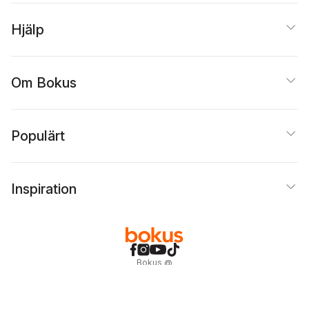
Mehr
,
Tommaso M.
Milani
,
Simo Muir
,
Hjälp
Morton Narrowe
,
Adriana Savin
,
Aviva
Scheiman
,
Abbe
Schulman
,
Salomon
Schulman
,
Jan Schwarz
,
Om Bokus
Leif Zern
Populärt
Inspiration
Bokus
@
Cookies
Anpassa cookies
Integritetspolicy
Köpvillkor