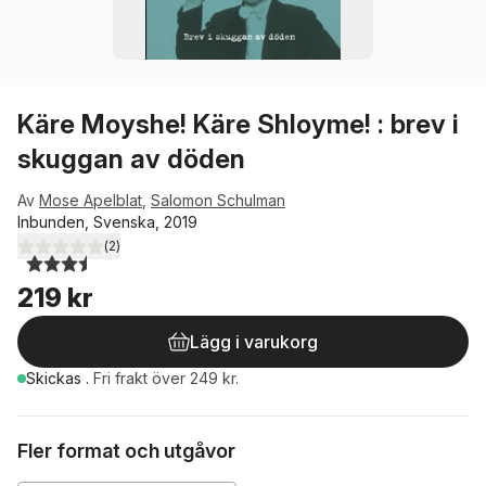
Käre Moyshe! Käre Shloyme! : brev i
skuggan av döden
Av
Mose Apelblat
,
Salomon Schulman
Inbunden, Svenska, 2019
(
2
)
3,5
utav 5 stjärnor. Totalt antal röster:
219 kr
Lägg i varukorg
Skickas
.
Fri frakt över 249 kr.
Fler format och utgåvor