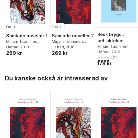
Del 1
Del 2
Besk brygd :
Samlade noveller 1
Samlade noveller 2
betraktelser
Mirjam Tuominen
,
Mirjam Tuominen
,
Mirjam Tuominen
Daniel Pedersen
Häftad
, 2018
Daniel Pedersen
Häftad
, 2018
Häftad
, 2016
269 kr
269 kr
(
1
)
4,0
utav 5 stjärnor. Tota
179 kr
Hoppa över listan
Du kanske också är intresserad av