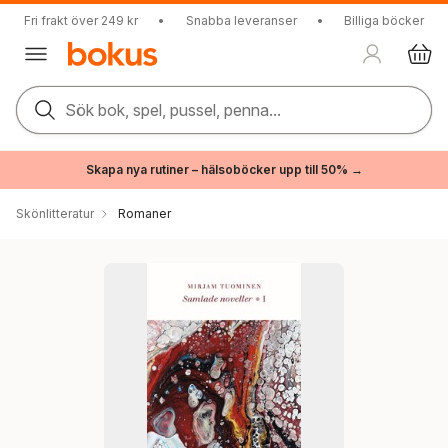
Fri frakt över 249 kr
•
Snabba leveranser
•
Billiga böcker
Sök bok, spel, pussel, penna...
Skapa nya rutiner – hälsoböcker upp till 50% →
Skönlitteratur
Romaner