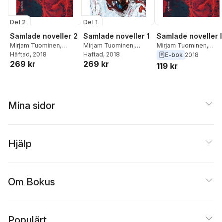
Del 2
Del 1
Samlade noveller 2
Samlade noveller 1
Samlade noveller I
Mirjam Tuominen
,
Mirjam Tuominen
,
Mirjam Tuominen
,
Daniel Pedersen
Häftad
, 2018
Daniel Pedersen
Häftad
, 2018
Daniel Pedersen
E-bok
2018
269 kr
269 kr
119 kr
Mina sidor
Hjälp
Om Bokus
Populärt