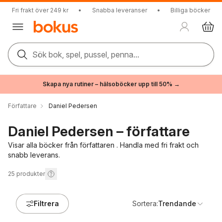
Fri frakt över 249 kr
•
Snabba leveranser
•
Billiga böcker
Sök bok, spel, pussel, penna...
Skapa nya rutiner – hälsoböcker upp till 50% →
Författare
Daniel Pedersen
Daniel Pedersen – författare
Visar alla böcker från författaren . Handla med fri frakt och
snabb leverans.
25
produkter
Filtrera
Sortera:
Trendande