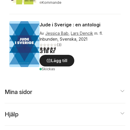
Kommande
Jude i Sverige : en antologi
Av
Jessica Bab
,
Lars Dencik
m. fl.
Inbunden, Svenska, 2021
(
3
)
4,7
utav 5 stjärnor. Totalt antal röster:
318 kr
Lägg till
Skickas
Mina sidor
Hjälp