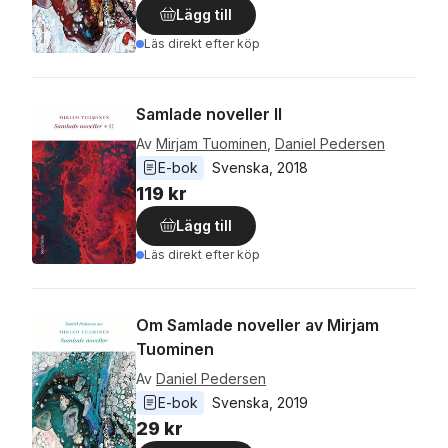
Lägg till
Läs direkt efter köp
Samlade noveller II
Av
Mirjam Tuominen
,
Daniel Pedersen
E-bok
Svenska
, 
2018
119 kr
Lägg till
Läs direkt efter köp
Om Samlade noveller av Mirjam
Tuominen
Av
Daniel Pedersen
E-bok
Svenska
, 
2019
29 kr