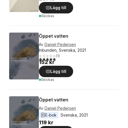
Lägg till
Skickas
Öppet vatten
Av
Daniel Pedersen
Inbunden, Svenska, 2021
(
1
)
5,0
utav 5 stjärnor. Totalt antal röster:
152 kr
Lägg till
Skickas
Öppet vatten
Av
Daniel Pedersen
E-bok
Svenska
, 
2021
119 kr