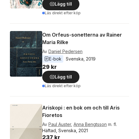
Lägg till
Läs direkt efter köp
Om Orfeus-sonetterna av Rainer
Maria Rilke
Av
Daniel Pedersen
E-bok
Svenska
, 
2019
29 kr
Lägg till
Läs direkt efter köp
Ariskopi : en bok om och till Aris
Fioretos
Av
Paul Auster
,
Anna Bengtsson
m. fl.
Häftad, Svenska, 2021
237 kr