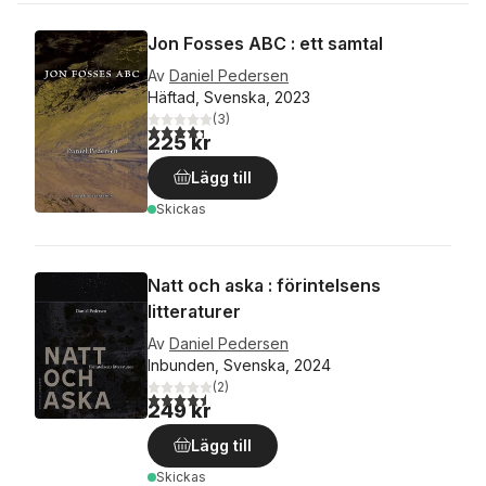
Jon Fosses ABC : ett samtal
Av
Daniel Pedersen
Häftad, Svenska, 2023
(
3
)
4,3
utav 5 stjärnor. Totalt antal röster:
225 kr
Lägg till
Skickas
Natt och aska : förintelsens
litteraturer
Av
Daniel Pedersen
Inbunden, Svenska, 2024
(
2
)
4,5
utav 5 stjärnor. Totalt antal röster:
249 kr
Lägg till
Skickas