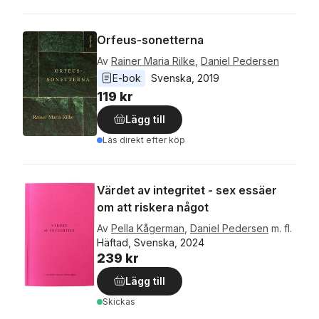
Orfeus-sonetterna
Av
Rainer Maria Rilke
,
Daniel Pedersen
E-bok
Svenska
, 
2019
119 kr
Lägg till
Läs direkt efter köp
Värdet av integritet - sex essäer
om att riskera något
Av
Pella Kågerman
,
Daniel Pedersen
m. fl.
Häftad, Svenska, 2024
239 kr
Lägg till
Skickas