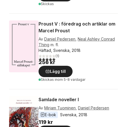
Skickas
Proust V : föredrag och artiklar om
Marcel Proust
Av
Daniel Pedersen
,
Neal Ashley Conrad
Thing
m. fl.
Häftad, Svenska, 2018
(
1
)
5,0
utav 5 stjärnor. Totalt antal röster:
256 kr
Lägg till
Skickas
inom 5-8 vardagar
Samlade noveller I
Av
Mirjam Tuominen
,
Daniel Pedersen
E-bok
Svenska
, 
2018
119 kr