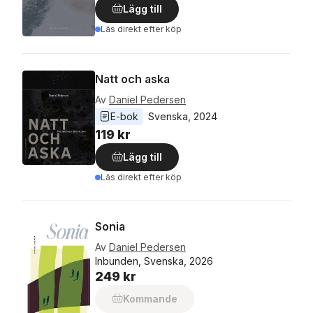
Lägg till
Läs direkt efter köp
Natt och aska
Av
Daniel Pedersen
E-bok
Svenska
, 
2024
119 kr
Lägg till
Läs direkt efter köp
Sonia
Av
Daniel Pedersen
Inbunden, Svenska, 2026
249 kr
Kommande