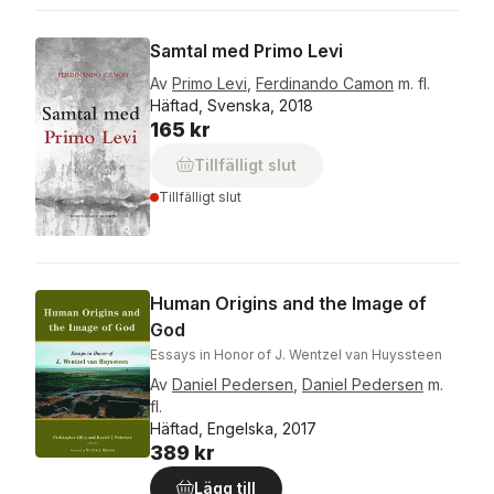
Samtal med Primo Levi
Av
Primo Levi
,
Ferdinando Camon
m. fl.
Häftad, Svenska, 2018
165 kr
Tillfälligt slut
Tillfälligt slut
Human Origins and the Image of
God
Essays in Honor of J. Wentzel van Huyssteen
Av
Daniel Pedersen
,
Daniel Pedersen
m.
fl.
Häftad, Engelska, 2017
389 kr
Lägg till