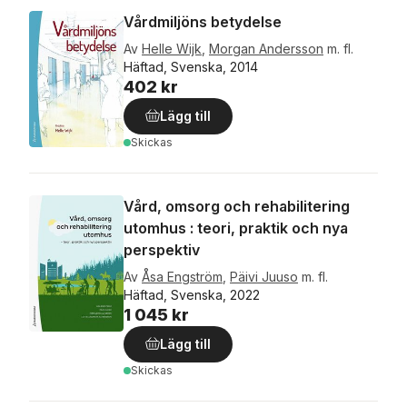
Vårdmiljöns betydelse
Av
Helle Wijk
,
Morgan Andersson
m. fl.
Häftad, Svenska, 2014
402 kr
Lägg till
Skickas
Vård, omsorg och rehabilitering
utomhus : teori, praktik och nya
perspektiv
Av
Åsa Engström
,
Päivi Juuso
m. fl.
Häftad, Svenska, 2022
1 045 kr
Lägg till
Skickas