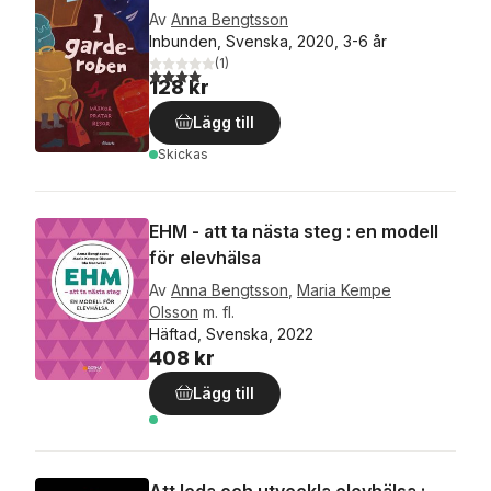
Av
Anna Bengtsson
Inbunden, Svenska, 2020, 3-6 år
(
1
)
4,0
utav 5 stjärnor. Totalt antal röster:
128 kr
Lägg till
Skickas
EHM - att ta nästa steg : en modell
för elevhälsa
Av
Anna Bengtsson
,
Maria Kempe
Olsson
m. fl.
Häftad, Svenska, 2022
408 kr
Lägg till