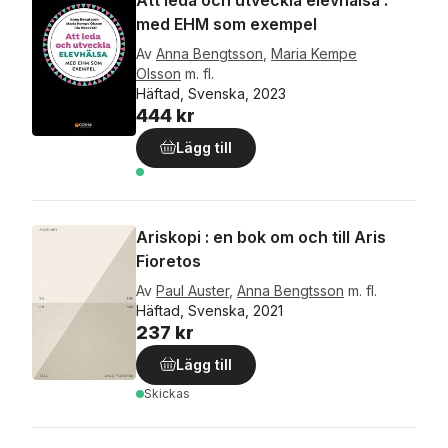
Att leda och utveckla elevhälsa :
med EHM som exempel
Av
Anna Bengtsson
,
Maria Kempe
Olsson
m. fl.
Häftad, Svenska, 2023
444 kr
Lägg till
Ariskopi : en bok om och till Aris
Fioretos
Av
Paul Auster
,
Anna Bengtsson
m. fl.
Häftad, Svenska, 2021
237 kr
Lägg till
Skickas