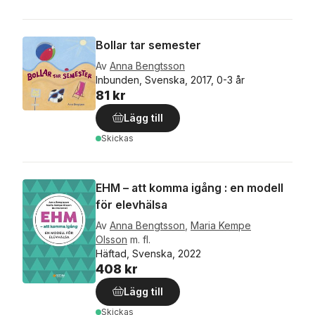
Bollar tar semester
Av
Anna Bengtsson
Inbunden, Svenska, 2017, 0-3 år
81 kr
Lägg till
Skickas
EHM – att komma igång : en modell
för elevhälsa
Av
Anna Bengtsson
,
Maria Kempe
Olsson
m. fl.
Häftad, Svenska, 2022
408 kr
Lägg till
Skickas