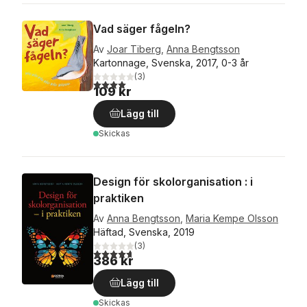
Vad säger fågeln?
Av
Joar Tiberg
,
Anna Bengtsson
Kartonnage, Svenska, 2017, 0-3 år
(
3
)
4,0
utav 5 stjärnor. Totalt antal röster:
109 kr
Lägg till
Skickas
Design för skolorganisation : i
praktiken
Av
Anna Bengtsson
,
Maria Kempe Olsson
Häftad, Svenska, 2019
(
3
)
4,7
utav 5 stjärnor. Totalt antal röster:
386 kr
Lägg till
Skickas