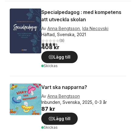
Specialpedagog : med kompetens
att utveckla skolan
Av
Anna Bengtsson
,
Ida Necovski
Häftad, Svenska, 2021
(
9
)
4,3
utav 5 stjärnor. Totalt antal röster:
408 kr
Lägg till
Skickas
Vart ska napparna?
Av
Anna Bengtsson
Inbunden, Svenska, 2025, 0-3 år
87 kr
Lägg till
Skickas