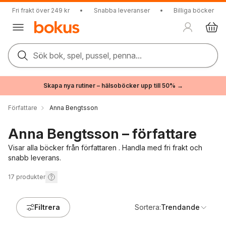
Fri frakt över 249 kr
•
Snabba leveranser
•
Billiga böcker
Sök bok, spel, pussel, penna...
Skapa nya rutiner – hälsoböcker upp till 50% →
Författare
Anna Bengtsson
Anna Bengtsson – författare
Visar alla böcker från författaren . Handla med fri frakt och
snabb leverans.
17
produkter
Filtrera
Sortera:
Trendande