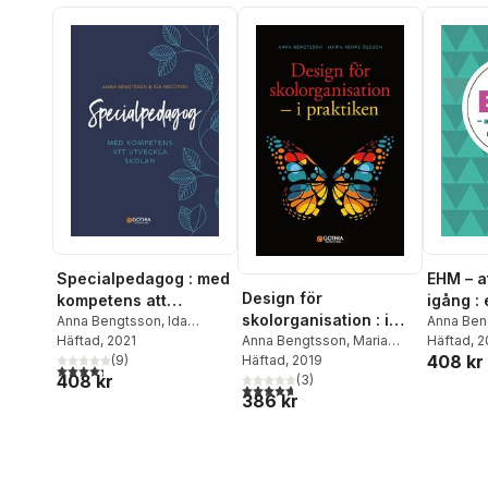
Specialpedagog : med
EHM – a
Design för
kompetens att
igång : 
skolorganisation : i
utveckla skolan
Anna Bengtsson
,
Ida
elevhäl
Anna Ben
Necovski
Häftad
, 2021
Kempe O
Häftad
, 
praktiken
Anna Bengtsson
,
Maria
408 kr
(
9
)
Necovski
Kempe Olsson
Häftad
, 2019
4,3
utav 5 stjärnor. Totalt antal röster:
408 kr
(
3
)
4,7
utav 5 stjärnor. Totalt antal röster:
386 kr