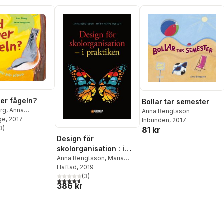
er fågeln?
Bollar tar semester
erg
,
Anna
Anna Bengtsson
on
ge
, 2017
Inbunden
, 2017
3
)
81 kr
stjärnor. Totalt antal röster:
Design för
skolorganisation : i
praktiken
Anna Bengtsson
,
Maria
Kempe Olsson
Häftad
, 2019
(
3
)
4,7
utav 5 stjärnor. Totalt antal röster:
386 kr