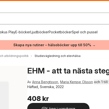
okus Play
E-böcker
Ljudböcker
Pocketböcker
Spel och pussel
Skapa nya rutiner – hälsoböcker upp till 50% →
ch utbildningspolitik
Studievägledning och elevhälsa
EHM - att ta nästa steg
Av
Anna Bengtsson
,
Maria Kempe Olsson
och 1 till
Häftad, Svenska, 2022
408 kr
Lägg i varukorg