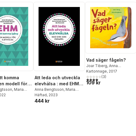
Vad säger fågeln?
Joar Tiberg
,
Anna
Bengtsson
Kartonnage
, 2017
(
3
)
tt komma
Att leda och utveckla
4,0
utav 5 stjärnor. Totalt ant
109 kr
en modell för
elevhälsa : med EHM
sa
gtsson
,
Maria
som exempel
Anna Bengtsson
,
Maria
lsson
2022
,
Ida
Kempe Olsson
Häftad
, 2023
,
Ida
444 kr
Necovski