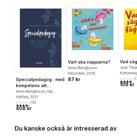
Vad säg
Vart ska napparna?
Joar Tib
Anna Bengtsson
Bengtss
Kartonna
Inbunden
, 2025
87 kr
(
Specialpedagog : med
4,0
utav 5 
109 kr
kompetens att
utveckla skolan
Anna Bengtsson
,
Ida
Necovski
Häftad
, 2021
(
9
)
4,3
utav 5 stjärnor. Totalt antal röster:
408 kr
Hoppa över listan
Du kanske också är intresserad av