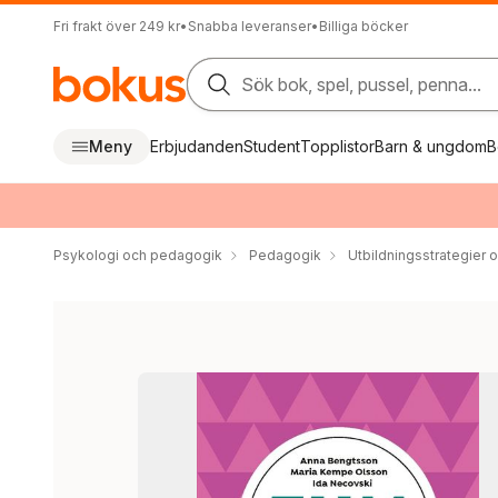
Fri frakt över 249 kr
•
Snabba leveranser
•
Billiga böcker
Sök bok, spel, pussel, penna...
Meny
Erbjudanden
Student
Topplistor
Barn & ungdom
B
Psykologi och pedagogik
Pedagogik
Utbildningsstrategier o