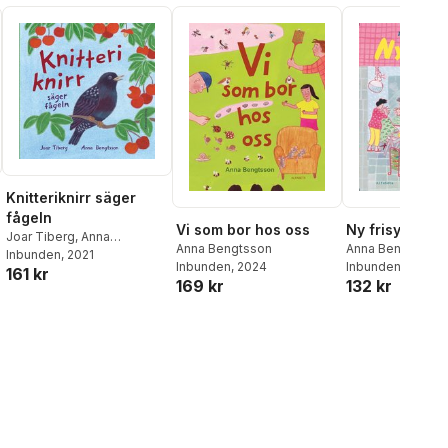
Knitteriknirr säger
fågeln
Vi som bor hos oss
Ny frisyr
Joar Tiberg
,
Anna
Anna Bengtsson
Anna Bengtsson
Bengtsson
Inbunden
, 2021
al röster:
Inbunden
, 2024
Inbunden
, 2011
161 kr
169 kr
132 kr