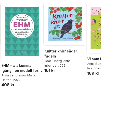
Knitteriknirr säger
fågeln
Vi som bor ho
Joar Tiberg
,
Anna
Anna Bengtsson
EHM – att komma
Bengtsson
Inbunden
, 2021
Inbunden
, 2024
161 kr
igång : en modell för
169 kr
elevhälsa
Anna Bengtsson
,
Maria
Kempe Olsson
Häftad
, 2022
,
Ida
408 kr
Necovski