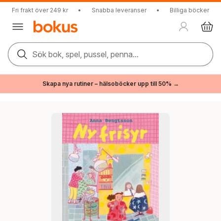
Fri frakt över 249 kr
•
Snabba leveranser
•
Billiga böcker
Sök bok, spel, pussel, penna...
Skapa nya rutiner – hälsoböcker upp till 50% →