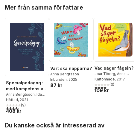
Hoppa över listan
Mer från samma författare
Vad säger fågeln?
Vart ska napparna?
Joar Tiberg
,
Anna
Anna Bengtsson
Bengtsson
Kartonnage
, 2017
Inbunden
, 2025
Specialpedagog :
87 kr
(
3
)
4,0
utav 5 stjärnor. Tota
med kompetens att
109 kr
utveckla skolan
Anna Bengtsson
,
Ida
Necovski
Häftad
, 2021
(
9
)
4,3
utav 5 stjärnor. Totalt antal röster:
408 kr
Hoppa över listan
Du kanske också är intresserad av