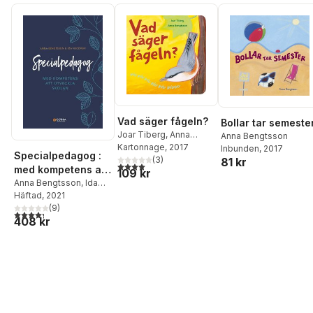
Vad säger fågeln?
Bollar tar semeste
Joar Tiberg
,
Anna
Anna Bengtsson
Bengtsson
Kartonnage
, 2017
Inbunden
, 2017
Specialpedagog :
(
3
)
81 kr
4,0
utav 5 stjärnor. Totalt antal röster:
med kompetens att
109 kr
utveckla skolan
Anna Bengtsson
,
Ida
Necovski
Häftad
, 2021
(
9
)
4,3
utav 5 stjärnor. Totalt antal röster:
408 kr