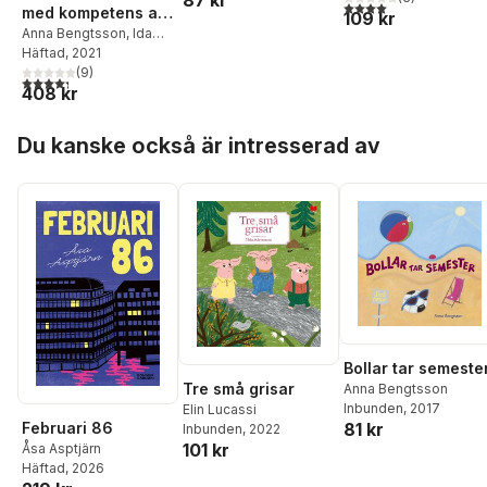
87 kr
4,0
utav 5 stjärnor. Tota
med kompetens att
109 kr
utveckla skolan
Anna Bengtsson
,
Ida
Necovski
Häftad
, 2021
(
9
)
4,3
utav 5 stjärnor. Totalt antal röster:
408 kr
Hoppa över listan
Du kanske också är intresserad av
Bollar tar semeste
Tre små grisar
Anna Bengtsson
Inbunden
, 2017
Elin Lucassi
81 kr
Februari 86
Inbunden
, 2022
101 kr
Åsa Asptjärn
Häftad
, 2026