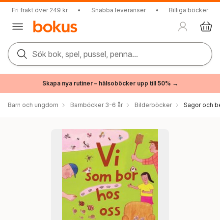
Fri frakt över 249 kr
•
Snabba leveranser
•
Billiga böcker
Sök bok, spel, pussel, penna...
Skapa nya rutiner – hälsoböcker upp till 50% →
Barn och ungdom
Barnböcker 3-6 år
Bilderböcker
Sagor och be