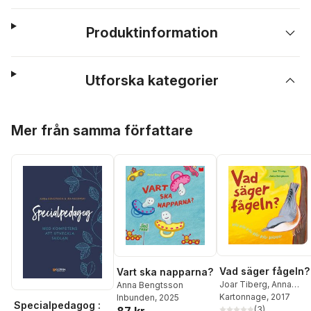
Produktinformation
Utforska kategorier
Hoppa över listan
Mer från samma författare
Vad säger fågeln?
Vart ska napparna?
Joar Tiberg
,
Anna
Anna Bengtsson
Bengtsson
Kartonnage
, 2017
Inbunden
, 2025
Specialpedagog :
(
3
)