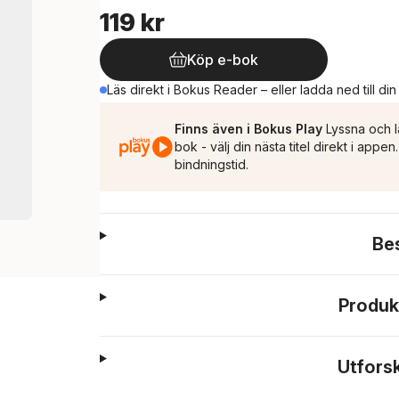
119 kr
Köp e-bok
Läs direkt i Bokus Reader – eller ladda ned till di
Finns även i Bokus Play
Lyssna och l
bok - välj din nästa titel direkt i appe
bindningstid.
Be
Produk
Utfors