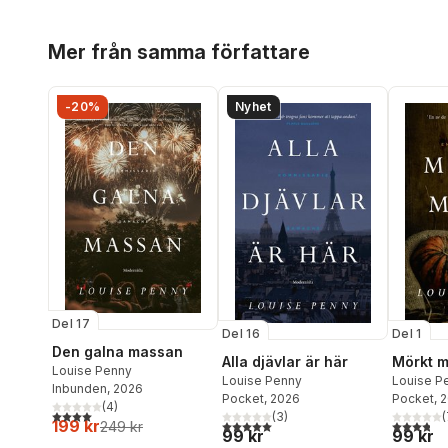
Hoppa över listan
Mer från samma författare
-20%
Nyhet
Del 17
Del 16
Del 1
Den galna massan
Alla djävlar är här
Mörkt m
Louise Penny
Louise Penny
Louise P
Inbunden
, 2026
Pocket
, 2026
Pocket
, 
(
4
)
4,0
utav 5 stjärnor. Totalt antal röster:
(
3
)
(
199 kr
5,0
utav 5 stjärnor. Totalt antal röster:
3,8
utav 5 
249 kr
99 kr
99 kr