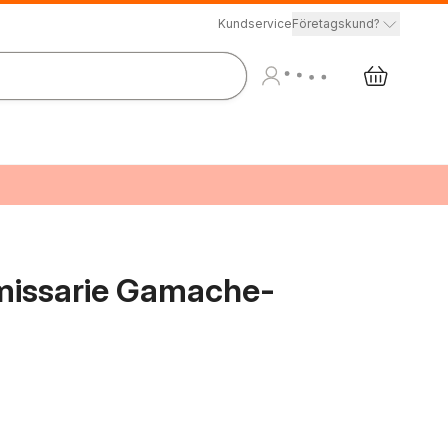
Kundservice
Företagskund?
mmissarie Gamache-