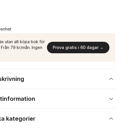
n enhet
äs utan att köpa bok för
n. Från 79 kr/mån. Ingen
Prova gratis i 60 dagar →
skrivning
tinformation
ka kategorier