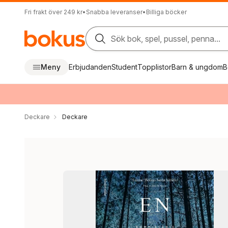
Fri frakt över 249 kr
•
Snabba leveranser
•
Billiga böcker
Sök bok, spel, pussel, penna...
Meny
Erbjudanden
Student
Topplistor
Barn & ungdom
B
Deckare
Deckare