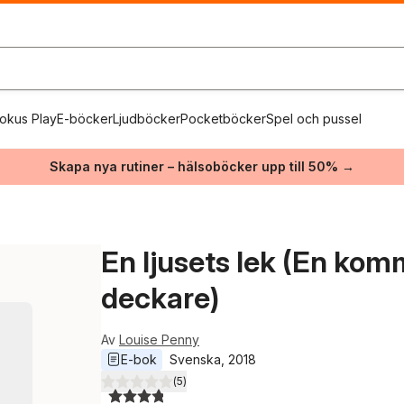
okus Play
E-böcker
Ljudböcker
Pocketböcker
Spel och pussel
Skapa nya rutiner – hälsoböcker upp till 50% →
En ljusets lek (En ko
deckare)
Av
Louise Penny
E-bok
Svenska
, 
2018
(
5
)
3,8
utav 5 stjärnor. Totalt antal röster: