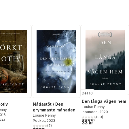
Del 10
Den långa vägen hem
otiv
Nådastöt / Den
Louise Penny
enny
grymmaste månaden
Inbunden
, 2020
2016
Louise Penny
(
38
)
4,4
utav 5 stjärnor. Totalt ant
74
)
Pocket
, 2023
33 kr
stjärnor. Totalt antal röster:
(
7
)
4,1
utav 5 stjärnor. Totalt antal röster: