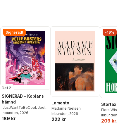
Signerad!
-19%
Del 2
SIGNERAD - Kopians
hämnd
Lamento
Stortaxi
IJustWantToBeCool
,
Joel
Madame Nielsen
Flora Wiström
Adolphson
Inbunden
, 2026
,
Emil Ejdemo
Inbunden
, 2026
Inbunden
, 2026
189 kr
Beer
,
Victor Beer
222 kr
209 kr
259 kr