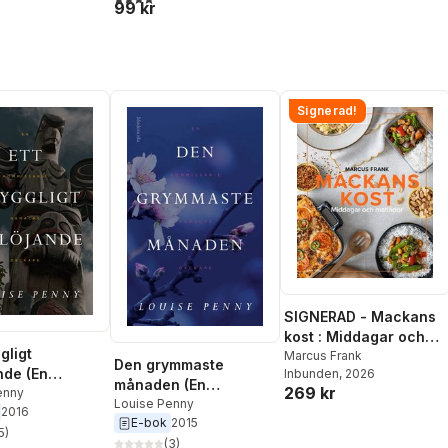
99 kr
Signerad!
SIGNERAD - Mackans
kost : Middagar och
gligt
matlådor
Marcus Frank
Den grymmaste
nde (En
Inbunden
, 2026
månaden (En
269 kr
sarie
enny
kommissarie
Louise Penny
2016
e-deckare)
E-bok
2015
Gamache-deckare)
5
)
stjärnor. Totalt antal röster:
(
3
)