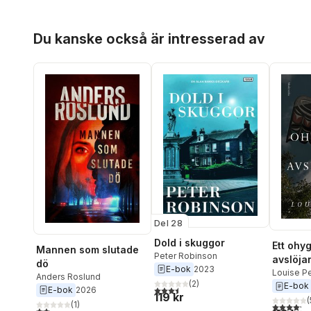
Hoppa över listan
Du kanske också är intresserad av
Del 28
Dold i skuggor
Ett ohyg
Mannen som slutade
Peter Robinson
avslöja
dö
E-bok
2023
kommis
Louise P
Anders Roslund
(
2
)
E-bok
Gamach
3,5
utav 5 stjärnor. Totalt antal röster:
E-bok
2026
119 kr
(
(
1
)
4,2
utav 5 
2,0
utav 5 stjärnor. Totalt antal röster: