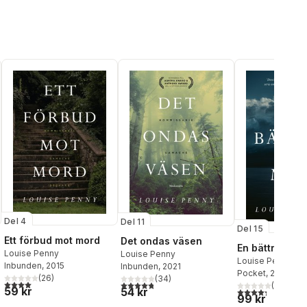
Del 4
Del 11
Del 15
Ett förbud mot mord
Det ondas väsen
En bättre man
Louise Penny
Louise Penny
Louise Penny
Inbunden
, 2015
Inbunden
, 2021
Pocket
, 2025
(
26
)
(
34
)
4,0
utav 5 stjärnor. Totalt antal röster:
al röster:
4,8
utav 5 stjärnor. Totalt antal röster:
(
11
)
59 kr
54 kr
4,3
utav 5 stjärnor
99 kr