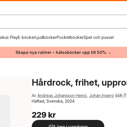
okus Play
E-böcker
Ljudböcker
Pocketböcker
Spel och pussel
Skapa nya rutiner – hälsoböcker upp till 50% →
Hårdrock, frihet, uppro
Av
Andreas Johansson Heinö
,
Johan Ingerö
och 7 t
Häftad, Svenska, 2024
229 kr
Lägg i varukorg