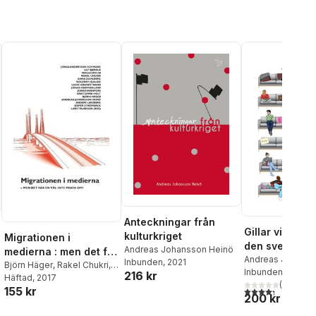
Anteckningar från
Gillar vi olika?
kulturkriget
Migrationen i
den svenska
Andreas Johansson Heinö
medierna : men det får
likhetsnormen
Andreas Johanss
Inbunden
, 2021
en väl inte prata om
Björn Häger
,
Rakel Chukri
,
Inbunden
, 2012
integrationen
216 kr
Niklas Bolin
Häftad
, 2017
,
Anna
(
3
)
4,3
utav 5 stjärnor
155 kr
Dahlberg
,
Jonas
200 kr
Andersson Schwarz
,
Anders Lindberg
,
Jesper