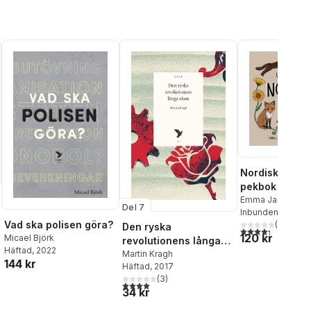
Strömbäck
,
Rouzbeh
Djalaie
,
Kristoffer Holt
,
Lasse Granestrand
,
Johan
Hammarlund
,
Ulf Bjereld
,
Jonas Hinnfors
,
Andreas
Johansson Heinö
Nordiska djur 
pekbok
Emma Jansson
Del 7
Inbunden
, 2022
Vad ska polisen göra?
(
12
)
Den ryska
4,3
utav 5 stjärnor
120 kr
Micael Björk
revolutionens långa
Häftad
, 2022
ekon
Martin Kragh
144 kr
Häftad
, 2017
(
3
)
4,0
utav 5 stjärnor. Totalt antal röster:
34 kr