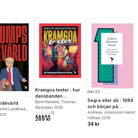
Kramgoa texter : hur
Del 22
dansbanden
Segra eller dö : 1989
förändrade Sverige
Björn Ranelid
,
Thomas
idévärld
och början på
Deutgen
Inbunden
,
, 2025
Jan Jörnmark
,
erild Lundblad
,
kulturkriget
Andreas Johansson Heinö
Diana Thylin
(
1
)
,
Bert Karlsson
,
Johansson
2025
,
Adam
5,0
utav 5 stjärnor. Totalt antal röster:
Häftad
, 2019
269 kr
Lucas Persson
,
Lasse
,
Magnus Hagevi
,
34 kr
Holm
,
Lisa dos Santos
,
Jill
roman
,
Lars
Taube
,
Andreas Johansson
,
Carina Starfelt
,
Heinö
Möllerström
,