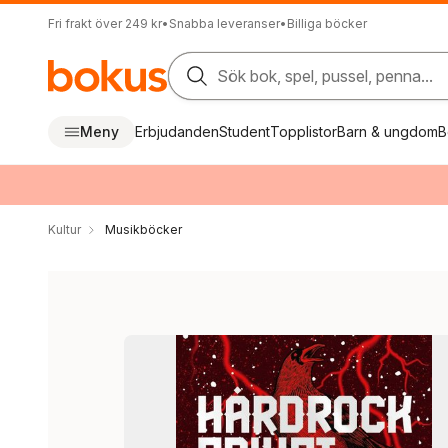
Fri frakt över 249 kr
•
Snabba leveranser
•
Billiga böcker
Sök bok, spel, pussel, penna...
Meny
Erbjudanden
Student
Topplistor
Barn & ungdom
B
Kultur
Musikböcker