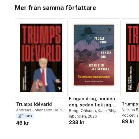
Hoppa över listan
Mer från samma författare
Frugan drog, hunden
Trumps 
Trumps idévärld
dog, sedan fick jag
Nicklas B
Andreas Johansson Heinö
,
sparken : tio
Bengt Ohlsson
,
Karin Pihl
,
Fredrik 
Pocket
, 
Joakim Broman
,
Lars
E-bok
Andreas Johansson Heinö
Inbunden
, 2026
,
berättelser om
89 kr
Cwejman
Trägårdh
,
Fredrik
238 kr
Hynek Pallas
,
Sara
46 kr
country
Joakim B
Johansson
,
Nicklas Berild
Skyttedal
,
Lars Andersson
,
Trägårdh
Lundblad
,
Johanna
Louise Hammargren
,
Johanna 
Möllerström
,
Mattias
Magnus Eriksson
,
Jill