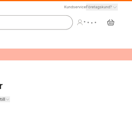
Kundservice
Företagskund?
r
ill