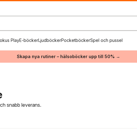
okus Play
E-böcker
Ljudböcker
Pocketböcker
Spel och pussel
Skapa nya rutiner – hälsoböcker upp till 50% →
e
 och snabb leverans.