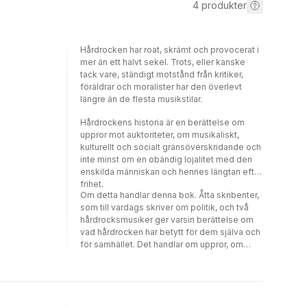
4
produkter
Hårdrocken har roat, skrämt och provocerat i
mer än ett halvt sekel. Trots, eller kanske
tack vare, ständigt motstånd från kritiker,
föräldrar och moralister har den överlevt
längre än de flesta musikstilar.
Hårdrockens historia är en berättelse om
uppror mot auktoriteter, om musikaliskt,
kulturellt och socialt gränsöverskridande och
inte minst om en obändig lojalitet med den
enskilda människan och hennes längtan efter
frihet.
Om detta handlar denna bok. Åtta skribenter,
som till vardags skriver om politik, och två
hårdrocksmusiker ger varsin berättelse om
vad hårdrocken har betytt för dem själva och
för samhället. Det handlar om uppror, om
frihet och om den mening och glädje som
ryms i den tunga musiken.