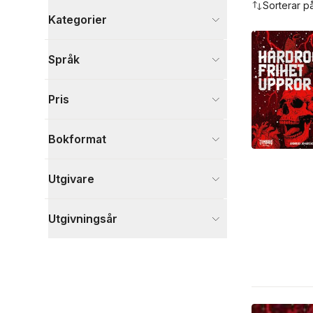
Sorterar p
Kategorier
Böcker
Språk
Kultur
2
Samhälle och politik
2
Pris
Visa fler
Visa fler
Bokformat
Utgivare
Utgivningsår