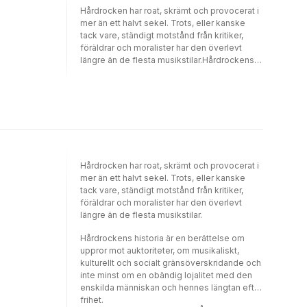
Hårdrocken har roat, skrämt och provocerat i
mer än ett halvt sekel. Trots, eller kanske
tack vare, ständigt motstånd från kritiker,
föräldrar och moralister har den överlevt
längre än de flesta musikstilar.Hårdrockens
historia är en berättelse om uppror mot
auktoriteter, om musikaliskt, kulturellt och
socialt gränsöverskridande och inte minst
om en obändig lojalitet med den enskilda
människan och hennes längtan efter
frihet.Om detta handlar denna bok. Åtta
skribenter, som till vardags skriver om politik,
och två hårdrocksmusiker ger varsin
Hårdrocken har roat, skrämt och provocerat i
berättelse om vad hårdrocken har betytt för
mer än ett halvt sekel. Trots, eller kanske
dem själva och för samhället. Det handlar om
tack vare, ständigt motstånd från kritiker,
uppror, om frihet och om den mening och
föräldrar och moralister har den överlevt
glädje som ryms i den tunga musiken.
längre än de flesta musikstilar.
Hårdrockens historia är en berättelse om
uppror mot auktoriteter, om musikaliskt,
kulturellt och socialt gränsöverskridande och
inte minst om en obändig lojalitet med den
enskilda människan och hennes längtan efter
frihet.