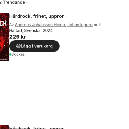
å:
Trendande
Hårdrock, frihet, uppror
Av
Andreas Johansson Heinö
,
Johan Ingerö
m. fl.
Häftad, Svenska, 2024
229 kr
Lägg i varukorg
Skickas
Hårdrock, frihet, uppror