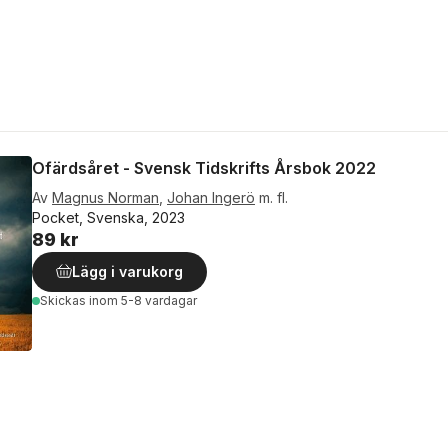
Ofärdsåret - Svensk Tidskrifts Årsbok 2022
Av
Magnus Norman
,
Johan Ingerö
m. fl.
Pocket, Svenska, 2023
89 kr
Lägg i varukorg
Skickas
inom 5-8 vardagar