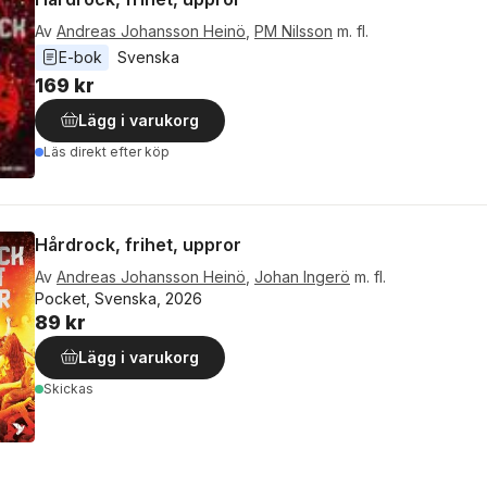
Av
Andreas Johansson Heinö
,
PM Nilsson
m. fl.
E-bok
Svenska
169 kr
Lägg i varukorg
Läs direkt efter köp
Hårdrock, frihet, uppror
Av
Andreas Johansson Heinö
,
Johan Ingerö
m. fl.
Pocket, Svenska, 2026
89 kr
Lägg i varukorg
Skickas