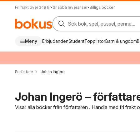
Fri frakt över 249 kr
•
Snabba leveranser
•
Billiga böcker
Sök bok, spel, pussel, penna...
Meny
Erbjudanden
Student
Topplistor
Barn & ungdom
B
Författare
Johan Ingerö
Johan Ingerö – författar
Visar alla böcker från författaren . Handla med fri frakt
Hoppa över filtreringsmeny