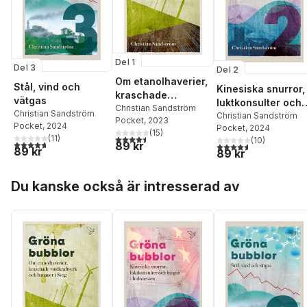
Del 1
Del 3
Del 2
Om etanolhaverier,
Stål, vind och
Kinesiska snurror,
kraschade
vätgas
luktkonsulter och
vindkraftverk och
Christian Sandström
Christian Sandström
biogas i Indonesie
Christian Sandström
Pocket
, 2023
bananer i Sveg
Pocket
, 2024
Pocket
, 2024
(
15
)
(
11
)
4,5
utav 5 stjärnor. Totalt antal röster:
(
10
)
4,7
utav 5 stjärnor. Totalt antal röster:
89 kr
4,6
utav 5 stjärnor. Tota
89 kr
89 kr
Hoppa över listan
Du kanske också är intresserad av