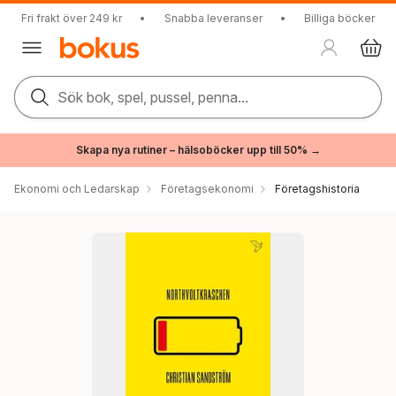
Fri frakt över 249 kr
•
Snabba leveranser
•
Billiga böcker
Sök bok, spel, pussel, penna...
Skapa nya rutiner – hälsoböcker upp till 50% →
Ekonomi och Ledarskap
Företagsekonomi
Företagshistoria