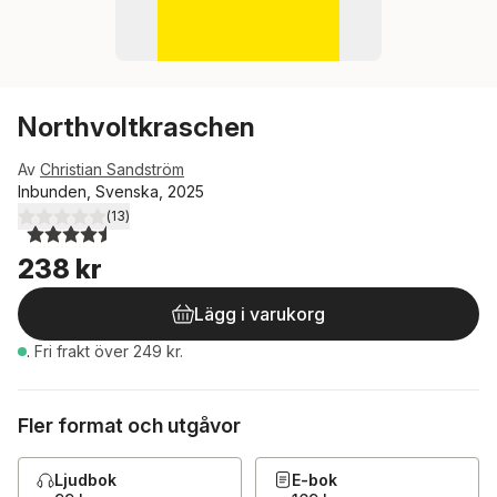
Northvoltkraschen
Av
Christian Sandström
Inbunden, Svenska, 2025
(
13
)
4,5
utav 5 stjärnor. Totalt antal röster:
238 kr
Lägg i varukorg
.
Fri frakt över 249 kr.
Fler format och utgåvor
Ljudbok
E-bok