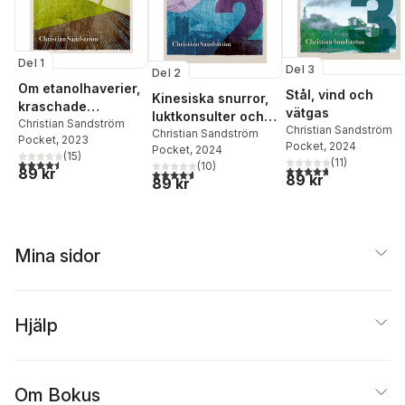
Del 1
Del 3
Del 2
Om etanolhaverier,
Stål, vind och
Kinesiska snurror,
kraschade
vätgas
luktkonsulter och
vindkraftverk och
Christian Sandström
Christian Sandström
biogas i Indonesien
Christian Sandström
Pocket
, 2023
bananer i Sveg
Pocket
, 2024
Pocket
, 2024
(
15
)
(
11
)
4,5
utav 5 stjärnor. Totalt antal röster:
(
10
)
4,7
utav 5 stjärnor. Tota
89 kr
4,6
utav 5 stjärnor. Totalt antal röster:
89 kr
89 kr
Mina sidor
Hjälp
Om Bokus