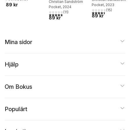
Christian Sandström
89 kr
Pocket
, 2023
bananer i Sveg
Pocket
, 2024
(
15
)
(
11
)
4,5
utav 5 stjärnor. Tota
4,7
utav 5 stjärnor. Totalt antal röster:
89 kr
89 kr
Mina sidor
Hjälp
Om Bokus
Populärt