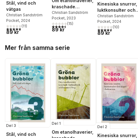
Om etanolhaverier,
Stål, vind och
Kinesiska snurror,
kraschade
vätgas
luktkonsulter och
vindkraftverk och
Christian Sandström
Christian Sandström
biogas i Indonesie
Christian Sandström
Pocket
, 2023
bananer i Sveg
Pocket
, 2024
Pocket
, 2024
(
15
)
(
11
)
4,5
utav 5 stjärnor. Totalt antal röster:
(
10
)
4,7
utav 5 stjärnor. Totalt antal röster:
89 kr
4,6
utav 5 stjärnor. Tota
89 kr
89 kr
Hoppa över listan
Mer från samma serie
Del 1
Del 3
Del 2
Om etanolhaverier,
Stål, vind och
Kinesiska snurror,