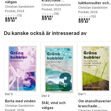
kraschade
vätgas
luktkonsulter och
vindkraftverk och
Christian Sandström
Christian Sandström
biogas i Indonesie
Christian Sandström
Pocket
, 2023
bananer i Sveg
Pocket
, 2024
Pocket
, 2024
(
15
)
(
11
)
4,5
utav 5 stjärnor. Totalt antal röster:
(
10
)
4,7
utav 5 stjärnor. Totalt antal röster:
89 kr
4,6
utav 5 stjärnor. Tota
89 kr
89 kr
Hoppa över listan
Du kanske också är intresserad av
Del 5
Del 1
Del 3
Borta med vinden
Om etanolhaverier
Stål, vind och
Christian Sandström
kraschade
vätgas
Pocket
, 2026
vindkraftverk och
Christian Sandström