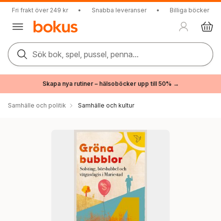
Fri frakt över 249 kr
•
Snabba leveranser
•
Billiga böcker
Sök bok, spel, pussel, penna...
Skapa nya rutiner – hälsoböcker upp till 50% →
Samhälle och politik
Samhälle och kultur