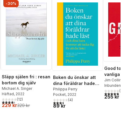
-30%
Good to great 
vanliga företa
Släpp själen fri : resan
Boken du önskar att
språnget till
Jim Collins
bortom dig själv
dina föräldrar hade
Inbunden
, 2001
mästarklass
Michael A. Singer
läst (och som dina
Philippa Perry
(
13
)
4,8
utav 5 stjärnor
Häftad
, 2022
Pocket
, 2022
barn kommer att tacka
255 kr
(
12
)
(
4
)
dig för att du läste)
4,3
utav 5 stjärnor. Totalt antal röster:
3,5
utav 5 stjärnor. Totalt antal röster:
al röster:
229 kr
329 kr
89 kr