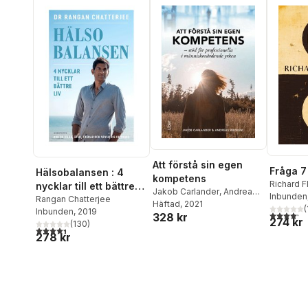
Att förstå sin egen
Fråga 7
Hälsobalansen : 4
kompetens
Richard 
nycklar till ett bättre
Jakob Carlander
,
Andreas
Inbunden
liv - hur du vilar, äter,
Rangan Chatterjee
Wedeen
Häftad
, 2021
(
Inbunden
, 2019
tränar och sover dig
4,2
utav 5 
328 kr
274 kr
(
130
)
friskare
4,4
utav 5 stjärnor. Totalt antal röster:
278 kr