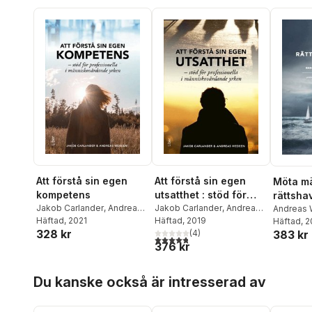
Att förstå sin egen
Att förstå sin egen
Möta m
kompetens
utsatthet : stöd för
rättshav
Jakob Carlander
,
Andreas
professionella i
Jakob Carlander
,
Andreas
beteend
Andreas
Wedeen
Häftad
, 2021
Wedeen
Häftad
, 2019
Carlande
Häftad
, 
människovårdande
för yr
328 kr
(
4
)
383 kr
yrken
4,8
utav 5 stjärnor. Totalt antal röster:
376 kr
Hoppa över listan
Du kanske också är intresserad av