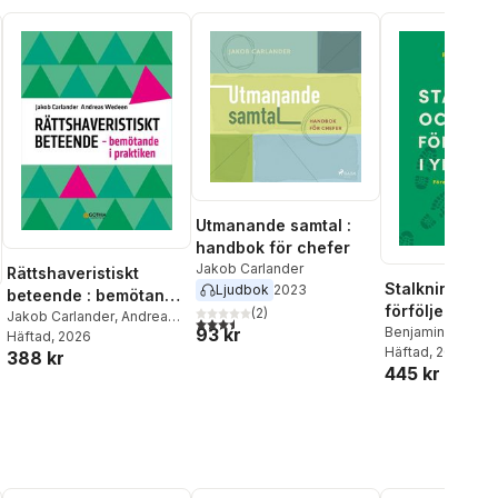
Utmanande samtal :
handbok för chefer
Jakob Carlander
Rättshaveristiskt
Stalkning och
Ljudbok
2023
beteende : bemötande
förföljelse i y
(
2
)
i praktiken
Jakob Carlander
,
Andreas
3,5
utav 5 stjärnor. Totalt antal röster:
93 kr
: förebygga, 
Benjamin Carland
Wedeen
Häftad
, 2026
Carlander
Häftad
, 2023
hantera
388 kr
445 kr