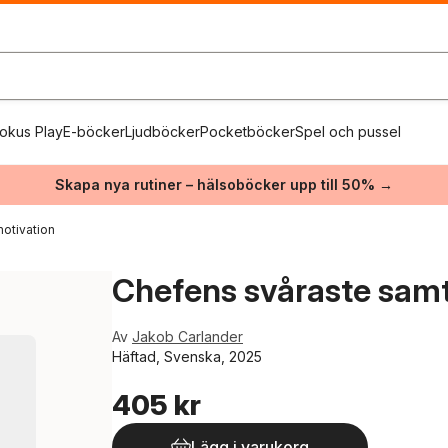
okus Play
E-böcker
Ljudböcker
Pocketböcker
Spel och pussel
Skapa nya rutiner – hälsoböcker upp till 50% →
otivation
Chefens svåraste samt
Av
Jakob Carlander
Häftad, Svenska, 2025
405 kr
Lägg i varukorg