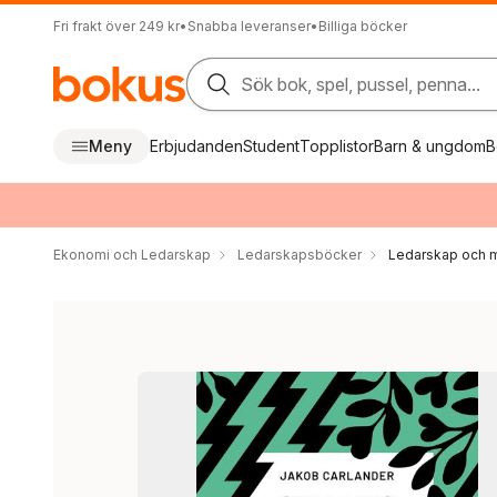
Fri frakt över 249 kr
•
Snabba leveranser
•
Billiga böcker
Sök bok, spel, pussel, penna...
Meny
Erbjudanden
Student
Topplistor
Barn & ungdom
B
Ekonomi och Ledarskap
Ledarskapsböcker
Ledarskap och m