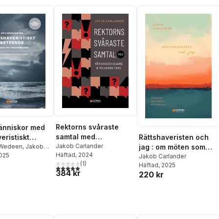
Rektorns svåraste
änniskor med
samtal med
Rättshaveristen och
eristiskt
vårdnadshavare och
Jakob Carlander
jag : om möten som
e : handbok
 Wedeen
,
Jakob
Häftad
, 2024
r
2025
medarbetare
format ett yrkesliv
Jakob Carlander
kesverksamma
(
1
)
Häftad
, 2025
5,0
utav 5 stjärnor. Totalt antal röster:
384 kr
220 kr