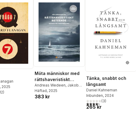
Möta människor med
Tänka, snabbt och
rättshaveristiskt
Flanagan
långsamt
beteende : handbok
Andreas Wedeen
,
Jakob
, 2025
Daniel Kahneman
Carlander
Häftad
, 2025
för yrkesverksamma
12
)
stjärnor. Totalt antal röster:
Inbunden
, 2024
383 kr
(
3
)
4,3
utav 5 stjärnor. Totalt ant
265 kr