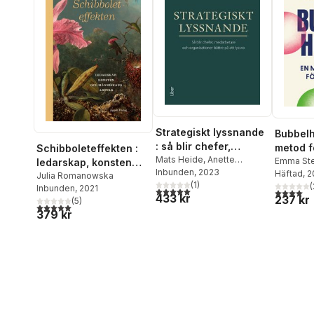
Strategiskt lyssnande
Bubbelh
: så blir chefer,
metod fö
Schibboleteffekten :
medarbetare och
Mats Heide
,
Anette
andra
Emma St
ledarskap, konsten
Svingstedt
Inbunden
, 2023
organisationer bättre
Häftad
, 
och människans
Julia Romanowska
(
1
)
(
på att lyssna
Inbunden
, 2021
ansvar
5,0
utav 5 stjärnor. Totalt antal röster:
4,0
utav 5 
433 kr
237 kr
(
5
)
5,0
utav 5 stjärnor. Totalt antal röster:
379 kr