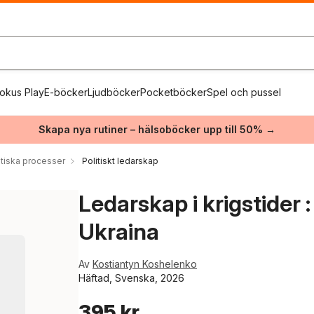
okus Play
E-böcker
Ljudböcker
Pocketböcker
Spel och pussel
Skapa nya rutiner – hälsoböcker upp till 50% →
itiska processer
Politiskt ledarskap
Ledarskap i krigstider 
Ukraina
Av
Kostiantyn Koshelenko
Häftad, Svenska, 2026
395 kr