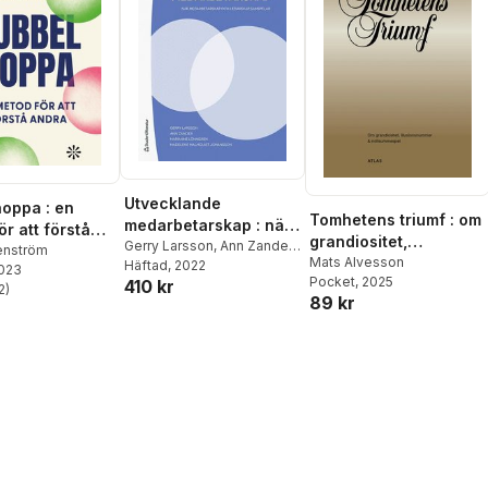
Utvecklande
oppa : en
Tomhetens triumf : om
medarbetarskap : när
r att förstå
grandiositet,
medarbetarskap och
Gerry Larsson
,
Ann Zander
,
enström
illusionsnummer &
Mats Alvesson
Marianne Lönngren
Häftad
, 2022
,
ledarskap samspelar
2023
Pocket
, 2025
nollsummespel
410 kr
Madelene Malmquist
2
)
stjärnor. Totalt antal röster:
89 kr
Johansson