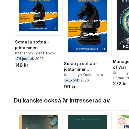
Sotaa ja softaa -
johtaminen
poikkeusoloissa
Kostiantyn Koshelenko
Ljudbok
2026
Manage
Sotaa ja softaa -
149 kr
of War
johtaminen
Kostiant
poikkeusoloissa
Kostiantyn Koshelenko
Häftad
, 
E-bok
2026
272 kr
99 kr
Hoppa över listan
Du kanske också är intresserad av