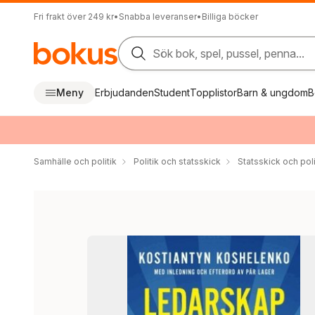
Fri frakt över 249 kr
•
Snabba leveranser
•
Billiga böcker
Sök bok, spel, pussel, penna...
Meny
Erbjudanden
Student
Topplistor
Barn & ungdom
B
Samhälle och politik
Politik och statsskick
Statsskick och pol