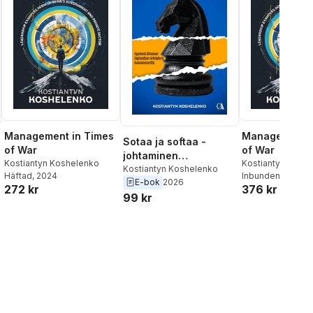
Management in Times
Management i
Sotaa ja softaa -
of War
of War
johtaminen
Kostiantyn Koshelenko
Kostiantyn Kosh
poikkeusoloissa
Kostiantyn Koshelenko
Häftad
, 2024
Inbunden
, 2024
E-bok
2026
272 kr
376 kr
99 kr