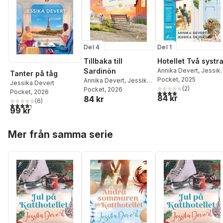
Del 4
Del 1
Tillbaka till
Hotellet Två systr
Sardinön
Annika Devert
,
Jessik
Tanter på tåg
Devert
Pocket
, 2025
Annika Devert
,
Jessika
Jessika Devert
(
2
)
Devert
Pocket
, 2026
Pocket
, 2026
4,0
utav 5 stjärnor. Tota
84 kr
84 kr
(
6
)
4,3
utav 5 stjärnor. Totalt antal röster:
99 kr
Hoppa över listan
Mer från samma serie