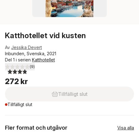
Katthotellet vid kusten
Av
Jessika Devert
Inbunden, Svenska, 2021
Del 1 i serien
Katthotellet
(
9
)
3,9
utav 5 stjärnor. Totalt antal röster:
272 kr
Tillfälligt slut
Tillfälligt slut
Fler format och utgåvor
Visa alla