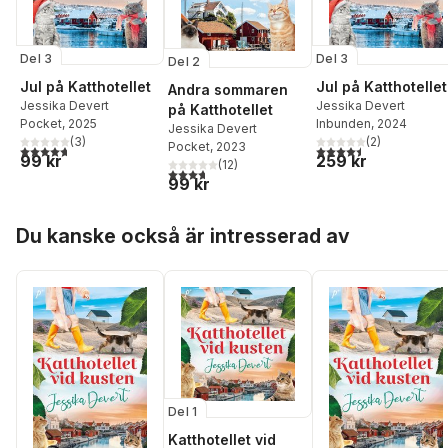
Del 3
Del 3
Del 2
Jul på Katthotellet
Jul på Katthotellet
Andra sommaren
Jessika Devert
Jessika Devert
på Katthotellet
Pocket
, 2025
Inbunden
, 2024
Jessika Devert
(
3
)
(
2
)
Pocket
, 2023
4,7
utav 5 stjärnor. Totalt antal röster:
4,5
utav 5 stjärnor. Tota
99 kr
259 kr
(
12
)
3,7
utav 5 stjärnor. Totalt antal röster:
99 kr
Hoppa över listan
Du kanske också är intresserad av
Del 1
Katthotellet vid