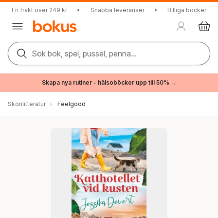
Fri frakt över 249 kr
•
Snabba leveranser
•
Billiga böcker
Sök bok, spel, pussel, penna...
Skapa nya rutiner – hälsoböcker upp till 50% →
Skönlitteratur
Feelgood