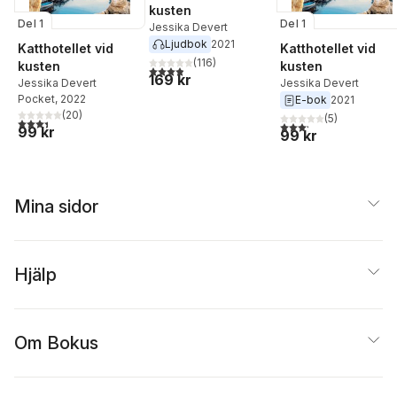
kusten
Del 1
Del 1
Jessika Devert
Ljudbok
2021
Katthotellet vid
Katthotellet vid
(
116
)
kusten
kusten
3,9
utav 5 stjärnor. Totalt antal röster:
169 kr
Jessika Devert
Jessika Devert
Pocket
, 2022
E-bok
2021
(
20
)
(
5
)
3,4
utav 5 stjärnor. Totalt antal röster:
3,2
utav 5 stjärnor. Tota
99 kr
99 kr
Mina sidor
Hjälp
Om Bokus